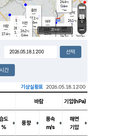
24.4
℃
강림
0.4
m/s
원주
-
흥천
mm
22.1
℃
문막
0.0
m/s
27.7
℃
27.1
-
℃
mm
+
0.6
설봉
m/s
26.1
℃
여주
0.6
m/s
이천
-
mm
2.2
m/s
-
마장
mm
신림
28.5
부론
-
귀래
−
℃
mm
26.5
20 km
℃
26.2
℃
1.6
m/s
0.9
27.4
m/s
℃
22.5
0.4
m/s
℃
-
24.3
24.0
mm
℃
-
℃
mm
0.0
m/s
-
0.5
mm
m/s
0.0
0.0
m/s
m/s
-
mm
-
백운
mm
-
-
mm
mm
백암
장호원
23.1
℃
0.5
m/s
24.4
℃
26.9
엄정
℃
-
mm
0.3
m/s
1.4
m/s
노은
-
mm
-
24.7
mm
℃
개
2시간
0.2
m/s
25.3
℃
-
mm
6
0.6
℃
m/s
-
m/s
mm
m
기상실황표
2026.05.18.12:00
바람
기압(hPa)
습도
풍속
해면
풍향
%
m/s
기압