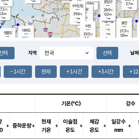
-
-
mm
무의도
mm
mm
분당구
0.6
-
2.7
m/s
m/s
mm
수리산길
-
-
mm
mm
7.1
의왕
28.9
℃
℃
1.5
29.8
m/s
0.2
m/s
℃
-
-
-
mm
-
℃
mm
m/s
기흥구갈
-
-
m/s
mm
용인
-
수원
mm
-
℃
대부도
27.3
℃
영흥도
-
29.3
m/s
℃
0.5
m/s
-
mm
3.3
27.5
m/s
-
℃
mm
28.8
℃
-
오산
2.0
mm
m/s
4.0
m/s
-
mm
-
mm
향남
28.4
℃
지역
날짜
2.3
m/s
29.9
-
℃
운평
mm
송탄
1.1
℃
m/s
-
s
mm
27.5
보
℃
29.0
-1시간
현재
+1시간
+3시간
+1
℃
1.1
m/s
산
0.8
m/s
-
25.
mm
-
mm
0.6
℃
-
m
/s
기온(℃)
강수
량
현재
이슬점
체감
일강수
중하운량
0
기온
온도
온도
mm