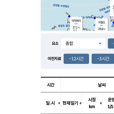
2
덕적북리
자월도
27.1
℃
28.8
℃
3.7
m/s
2.1
m/s
-
mm
-
mm
요소
풍도
28.5
덕적지도
1.5
m/
-
-12시간
-3시간
mm
이전자료
26.6
℃
대
3.8
m/s
-
mm
29.8
5.6
m
-
mm
시간
날씨
시정
운
일.시
현재일기
km
1/1