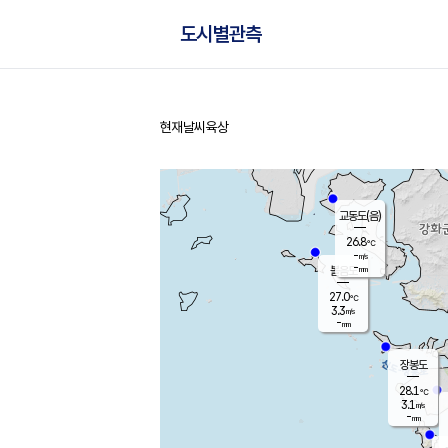
도시별관측
현재날씨
육상
홈
교동도(음)
26.8
℃
-
m/s
-
mm
볼음도
대연평
27.0
℃
3.3
m/s
28.6
℃
-
mm
2.1
m/s
-
mm
장봉도
28.1
℃
3.1
m/s
-
mm