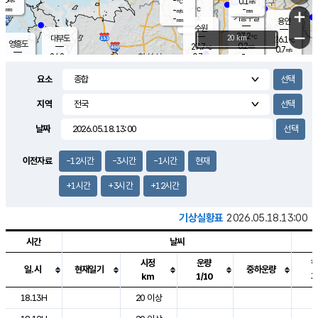
-
0.1
m/s
℃
-
-
-
mm
-
℃
mm
+
m/s
기흥구갈
-
-
m/s
mm
용인
-
수원
mm
−
27.2
℃
대부도
20 km
26.1
℃
영흥도
0.2
27.7
m/s
℃
0.7
m/s
-
mm
0.7
24.8
m/s
-
℃
mm
27.4
℃
-
오산
0.1
mm
m/s
0.7
m/s
-
mm
요소
-
mm
향남
24.9
℃
0.1
m/s
28.8
-
지역
℃
운평
mm
송탄
0.1
℃
m/s
-
s
mm
26.4
보
℃
날짜
28.0
℃
0.4
m/s
산
0.0
m/s
-
22.
mm
-
mm
0.0
℃
이전자료
-12시간
-3시간
-1시간
현재
-
m
/s
+1시간
+3시간
+12시간
기상실황표
2026.05.18.13:00
시간
날씨
시정
운량
일.시
현재일기
중하운량
km
1/10
도시별 기상실황표로 지점, 날씨, 기온, 강수, 바람, 기압등을 안내한 표입
18.13H
20 이상
2