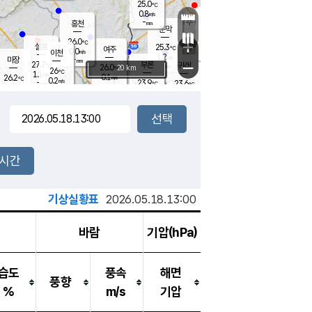
25.0
℃
강림
0.8
m/s
원주
-
흥천
mm
22.9
℃
문막
0.0
m/s
27.6
℃
26.0
-
℃
mm
+
1.4
설봉
m/s
25.3
℃
여주
0.0
m/s
이천
-
mm
1.2
m/s
-
마장
mm
신림
27.7
부론
-
귀래
−
℃
mm
26.0
20 km
℃
26
℃
1.1
m/s
0.1
26.2
m/s
℃
22.6
0.2
m/s
℃
-
23.9
23.6
mm
℃
-
℃
mm
0.7
m/s
-
0.2
mm
m/s
-
0.2
m/s
m/s
-
mm
-
백운
mm
-
-
mm
mm
백암
장호원
22.9
℃
0.0
m/s
23.5
℃
25.5
엄정
℃
-
mm
0.1
m/s
0.7
m/s
노은
-
mm
-
24.2
mm
℃
개
2시간
0.1
m/s
24.1
℃
-
mm
0.0
℃
m/s
-
/s
mm
m
기상실황표
2026.05.18.13:00
바람
기압(hPa)
습도
풍속
해면
풍향
%
m/s
기압