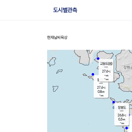
도시별관측
현재날씨
육상
홈
교동도(음)
27.6
℃
-
m/s
-
mm
볼음도
대연평
27.6
℃
0.8
m/s
28.2
℃
-
mm
0.8
m/s
-
mm
장봉도
26.8
℃
0.3
m/s
-
mm