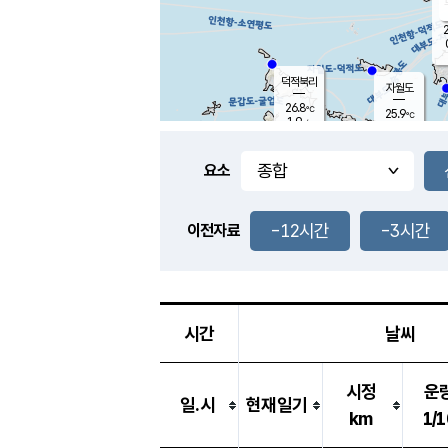
2
덕적북리
자월도
26.8
℃
25.9
℃
1.9
m/s
0.1
m/s
-
mm
-
mm
요소
풍도
28.4
덕적지도
0.5
m/
-
-12시간
-3시간
mm
이전자료
26.2
℃
대
0.0
m/s
-
mm
25.5
0.0
m
-
mm
시간
날씨
시정
운
일.시
현재일기
km
1/1