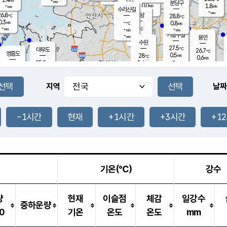
-
-
mm
무의도
mm
mm
분당구
0.0
-
1.8
m/s
m/s
mm
수리산길
-
-
mm
mm
6.8
의왕
28.8
℃
℃
0.3
-
m/s
0.8
m/s
℃
-
-
-
mm
-
℃
mm
m/s
기흥구갈
-
-
m/s
mm
용인
-
수원
mm
27.5
℃
대부도
26.7
℃
영흥도
0.5
28
m/s
℃
0.6
m/s
-
mm
1.4
25.2
m/s
-
℃
mm
27.0
℃
-
오산
0.1
mm
m/s
0.7
m/s
-
mm
-
mm
향남
25.2
℃
지역
날짜
0.0
m/s
28.6
-
℃
운평
mm
송탄
0.5
℃
m/s
-
s
mm
26.3
보
℃
28.0
-1시간
현재
+1시간
+3시간
+1
℃
1.1
m/s
산
0.2
m/s
-
-
mm
-
mm
-
m
℃
-
m
/s
기온(℃)
강수
량
현재
이슬점
체감
일강수
중하운량
0
기온
온도
온도
mm