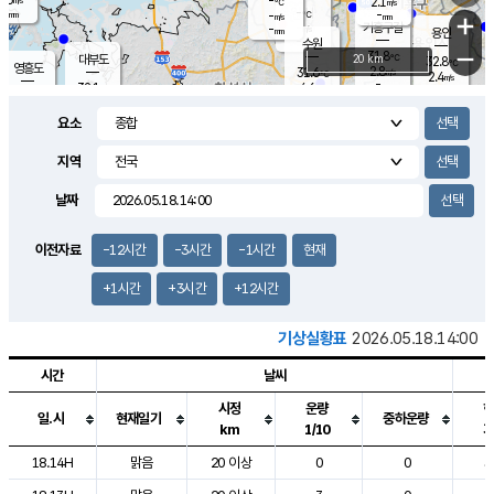
-
2.1
m/s
℃
-
-
-
mm
-
℃
mm
+
m/s
기흥구갈
-
-
m/s
mm
용인
-
수원
mm
−
31.8
℃
대부도
20 km
32.8
℃
영흥도
2.8
31.6
m/s
℃
2.4
m/s
-
mm
4.6
32.1
m/s
-
℃
mm
31.8
℃
-
오산
4.6
mm
m/s
7.1
m/s
-
mm
요소
-
mm
향남
31.7
℃
2.7
m/s
32.3
-
지역
℃
운평
mm
송탄
2.8
℃
m/s
-
s
mm
31.1
보
℃
날짜
32.7
℃
4.9
m/s
산
2.2
m/s
-
31.
mm
-
mm
1.0
℃
이전자료
-12시간
-3시간
-1시간
현재
-
m
/s
+1시간
+3시간
+12시간
기상실황표
2026.05.18.14:00
시간
날씨
시정
운량
일.시
현재일기
중하운량
km
1/10
도시별 기상실황표로 지점, 날씨, 기온, 강수, 바람, 기압등을 안내한 표입
18.14H
맑음
20 이상
0
0
3