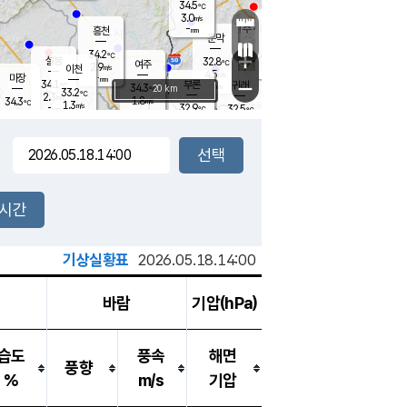
34.5
℃
강림
3.0
m/s
원주
-
흥천
mm
30.9
℃
문막
1.1
m/s
33.4
℃
34.2
-
℃
mm
+
1.4
설봉
m/s
32.8
℃
여주
2.9
m/s
이천
-
mm
4.5
m/s
-
마장
mm
신림
34.1
부론
-
귀래
−
℃
mm
34.3
20 km
℃
33.2
℃
2.3
m/s
1.8
34.3
m/s
℃
31.2
1.3
m/s
℃
-
32.9
32.5
mm
℃
-
℃
mm
2.0
m/s
-
2.2
mm
m/s
2.9
1.8
m/s
m/s
-
mm
-
백운
mm
-
-
mm
mm
백암
장호원
33.5
℃
2.9
m/s
33.2
℃
33.1
엄정
℃
-
mm
1.6
m/s
2.6
m/s
노은
-
mm
-
32.6
mm
℃
개
2시간
3.4
m/s
32.8
℃
-
mm
0
3.1
℃
m/s
-
m/s
mm
m
기상실황표
2026.05.18.14:00
바람
기압(hPa)
습도
풍속
해면
풍향
%
m/s
기압