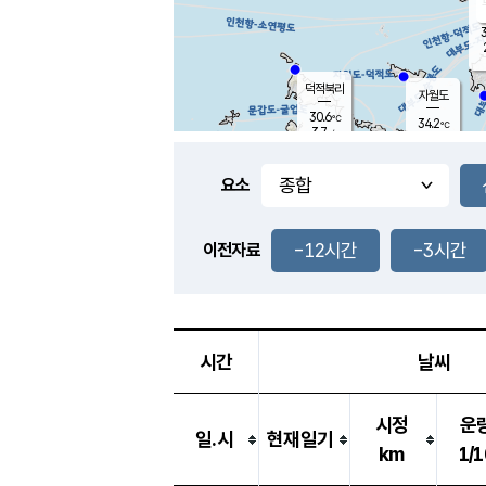
3
덕적북리
자월도
30.6
℃
34.2
℃
3.7
m/s
1.1
m/s
-
mm
-
mm
요소
풍도
30.3
덕적지도
2.1
m/
-
-12시간
-3시간
mm
이전자료
29.1
℃
대
4.0
m/s
-
mm
32.5
3.5
m
-
mm
시간
날씨
시정
운
일.시
현재일기
km
1/1