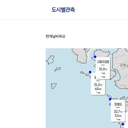
도시별관측
현재날씨
육상
홈
교동도(음)
31.0
℃
-
m/s
-
mm
볼음도
대연평
31.0
℃
4.5
m/s
32.2
℃
-
mm
1.9
m/s
-
mm
장봉도
32.7
℃
3.2
m/s
-
mm