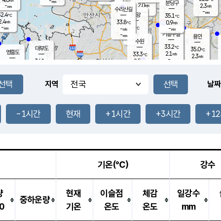
-
-
mm
무의도
mm
mm
분당구
2.0
-
2.3
m/s
m/s
mm
수리산길
-
-
mm
mm
2.4
의왕
35.1
℃
℃
2.4
33.8
m/s
0.9
m/s
℃
-
-
-
mm
-
℃
mm
m/s
기흥구갈
-
-
m/s
mm
용인
-
수원
mm
33.2
℃
대부도
35.0
℃
영흥도
2.1
33.3
m/s
℃
2.3
m/s
-
mm
2.5
34.1
m/s
-
℃
mm
33.0
℃
-
오산
4.0
mm
m/s
4.3
m/s
-
mm
-
mm
향남
33.9
℃
지역
날짜
2.2
m/s
-
-
℃
운평
mm
송탄
-
℃
m/s
-
s
mm
33.3
보
℃
33.5
-1시간
현재
+1시간
+3시간
+1
℃
2.7
m/s
산
2.6
m/s
-
32.
mm
-
mm
1.7
℃
-
m
/s
기온(℃)
강수
량
현재
이슬점
체감
일강수
중하운량
0
기온
온도
온도
mm