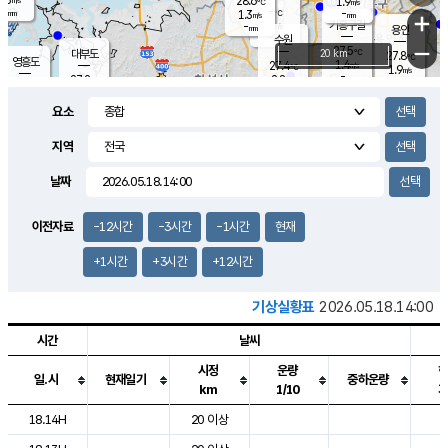
28.6
1.9
m/s
℃
-
-
-
mm
1.3
℃
mm
+
m/s
기흥구갈
-
-
m/s
mm
용인
-
수원
mm
−
27.5
℃
대부도
20 km
27.8
℃
영흥도
1.4
27.4
m/s
℃
1.9
m/s
-
mm
2.8
27.2
m/s
-
℃
mm
27.6
℃
-
오산
3.2
mm
m/s
5.5
m/s
-
mm
요소
-
mm
향남
26.9
℃
1.8
m/s
27.1
-
지역
℃
운평
mm
송탄
1.3
℃
m/s
-
s
mm
26.3
보
℃
날짜
27.4
℃
2.2
m/s
산
0.2
m/s
-
23.
mm
-
mm
1.5
℃
이전자료
-12시간
-3시간
-1시간
현재
-
m
/s
+1시간
+3시간
+12시간
기상실황표
2026.05.18.14:00
시간
날씨
시정
운량
일.시
현재일기
중하운량
km
1/10
도시별 기상실황표로 지점, 날씨, 기온, 강수, 바람, 기압등을 안내한 표입
18.14H
20 이상
2