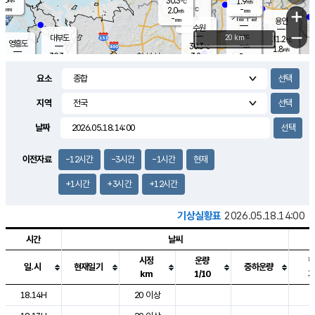
30.3
1.9
m/s
℃
-
-
-
mm
2.0
℃
mm
+
m/s
기흥구갈
-
-
m/s
mm
용인
-
수원
mm
−
-
℃
대부도
20 km
31.2
℃
영흥도
-
30.3
m/s
℃
1.8
m/s
-
mm
3.2
30.3
m/s
-
℃
mm
30.0
℃
-
오산
3.8
mm
m/s
5.4
m/s
-
mm
요소
-
mm
향남
29.6
℃
2.9
m/s
29.6
-
지역
℃
운평
mm
송탄
2.0
℃
m/s
-
s
mm
29.0
보
℃
날짜
30.7
℃
3.5
m/s
산
1.1
m/s
-
-
mm
-
mm
-
m
℃
이전자료
-12시간
-3시간
-1시간
현재
-
m
/s
+1시간
+3시간
+12시간
기상실황표
2026.05.18.14:00
시간
날씨
시정
운량
일.시
현재일기
중하운량
km
1/10
도시별 기상실황표로 지점, 날씨, 기온, 강수, 바람, 기압등을 안내한 표입
18.14H
20 이상
2