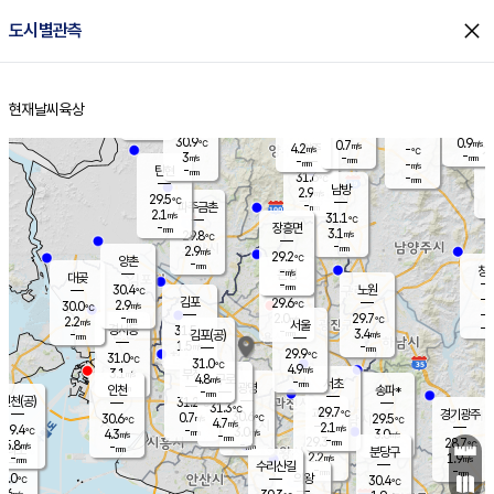
close
도시별관측
장남
판문점
31.5
℃
3.3
m/s
화현
30.9
동두천
℃
남면
-
현재날씨
육상
mm
파주
3.3
홈
m/s
포천
30.4
-
30.7
℃
mm
℃
29.7
℃
30.9
0.9
0.7
m/s
℃
m/s
4.2
양주
-
m/s
가
℃
-
3
-
mm
m/s
mm
-
mm
-
m/s
-
탄현
mm
31.6
-
2
℃
mm
남방
2.9
m/s
1
29.5
℃
-
파주금촌
mm
2.1
m/s
31.1
℃
-
장흥면
mm
3.1
m/s
29.8
℃
-
mm
2.9
m/s
29.2
℃
양촌
-
mm
창
-
m/s
은평
대곶
-
mm
30.4
노원
℃
-
김포
29.6
2.9
℃
30.0
m/s
℃
-
m/
-
2.0
29.7
m/s
mm
2.2
℃
m/s
서울
-
경서동
31.5
m
-
3.4
℃
mm
-
김포(공)
m/s
mm
1.5
-
m/s
mm
29.9
℃
31.0
-
℃
mm
31.0
℃
4.9
m/s
3.1
부천
m/s
4.8
구로
m/s
-
서초
mm
-
광명
mm
인천
송파*
-
mm
인천(공)
31.2
℃
31.3
℃
29.7
과천
경기광주
℃
30.6
0.7
30.6
29.5
m/s
℃
℃
℃
4.7
m/s
2.1
m/s
29.4
-
3.0
℃
mm
4.3
m/s
3.0
m/s
-
m/s
mm
-
29.3
28.7
mm
5.8
-
℃
℃
m/s
-
-
mm
무의도
mm
mm
분당구
2.2
-
1.9
m/s
m/s
mm
수리산길
-
-
mm
mm
0.0
의왕
30.4
℃
℃
2.6
m/s