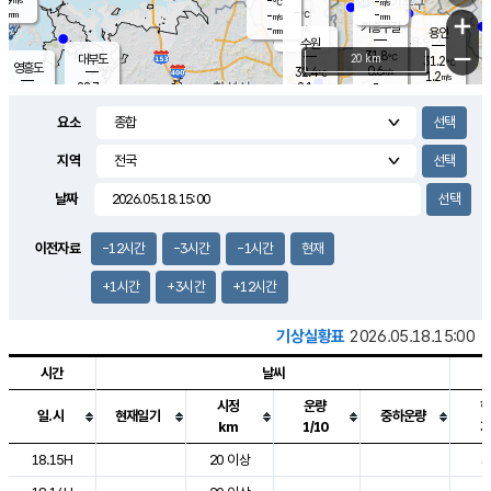
-
-
m/s
℃
-
-
-
mm
-
℃
mm
+
m/s
기흥구갈
-
-
m/s
mm
용인
-
수원
mm
−
31.8
℃
대부도
20 km
31.2
℃
영흥도
0.6
32.4
m/s
℃
1.2
m/s
-
mm
2.1
28.7
m/s
-
℃
mm
30.8
℃
-
오산
1.0
mm
m/s
3.0
m/s
-
mm
요소
-
mm
향남
29.3
℃
0.4
m/s
33.4
-
지역
℃
운평
mm
송탄
-
℃
m/s
-
s
mm
30.6
보
℃
날짜
34.0
℃
1.5
m/s
산
1.4
m/s
-
27.
mm
-
mm
0.1
℃
이전자료
-12시간
-3시간
-1시간
현재
-
m
/s
+1시간
+3시간
+12시간
기상실황표
2026.05.18.15:00
시간
날씨
시정
운량
일.시
현재일기
중하운량
km
1/10
도시별 기상실황표로 지점, 날씨, 기온, 강수, 바람, 기압등을 안내한 표입
18.15H
20 이상
3