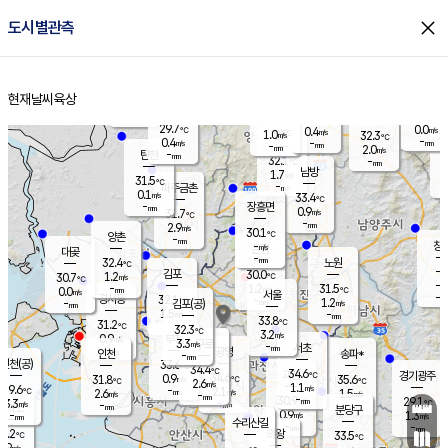
close
도시별관측
장남
판문점
29.6
℃
1.1
m/s
화현
28.2
동두천
℃
남면
-
현재날씨
육상
mm
파주
0.0
홈
m/s
포천
28.8
-
30.7
℃
mm
℃
29.6
℃
29.7
0.0
0.4
m/s
℃
m/s
1.0
양주
32.3
m/s
가
℃
-
0.4
-
mm
m/s
mm
-
mm
2.0
m/s
-
탄현
mm
32.1
-
3
℃
mm
남방
1.7
m/s
1
31.5
℃
-
파주금촌
mm
0.1
m/s
33.4
℃
-
장흥면
mm
0.9
m/s
31.7
℃
-
mm
2.9
m/s
30.1
℃
양촌
-
mm
창
-
m/s
은평
대곶
-
mm
32.4
노원
℃
-
김포
30.0
1.2
℃
30.7
m/s
℃
-
m/
-
1.2
31.5
m/s
mm
0.0
℃
m/s
서울
-
경서동
32.1
m
-
1.2
℃
mm
-
김포(공)
m/s
mm
1.5
-
m/s
mm
33.8
℃
31.2
-
℃
mm
32.3
℃
3.2
m/s
0.9
부천
m/s
3.3
구로
m/s
-
서초
mm
-
광명
mm
인천
송파*
-
mm
인천(공)
33.6
℃
34.4
℃
34.6
과천
경기광주
℃
34.6
0.9
31.8
35.6
m/s
℃
℃
℃
2.6
m/s
1.1
m/s
29.6
-
2.1
℃
mm
2.6
m/s
1.5
m/s
-
m/s
mm
-
30.9
29.1
mm
3.3
-
℃
℃
m/s
-
-
mm
무의도
mm
mm
분당구
0.9
-
1.3
m/s
m/s
mm
수리산길
-
-
mm
mm
0.2
의왕
33.5
℃
℃
2.9
m/s