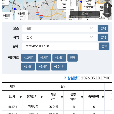
33.8
0.9
m/s
℃
-
-
-
mm
-
℃
mm
+
m/s
기흥구갈
-
-
m/s
mm
용인
-
수원
mm
−
33.2
℃
대부도
20 km
35.0
℃
영흥도
2.1
33.3
m/s
℃
2.3
m/s
-
mm
2.5
34.1
m/s
-
℃
mm
33.0
℃
-
오산
4.0
mm
m/s
4.3
m/s
-
mm
요소
-
mm
향남
33.9
℃
2.2
m/s
-
-
지역
℃
운평
mm
송탄
-
℃
m/s
-
s
mm
33.3
보
℃
날짜
33.5
℃
2.7
m/s
산
2.6
m/s
-
32.
mm
-
mm
1.7
℃
이전자료
-12시간
-3시간
-1시간
현재
-
m
/s
+1시간
+3시간
+12시간
기상실황표
2026.05.18.17:00
시간
날씨
시정
운량
일.시
현재일기
중하운량
km
1/10
도시별 기상실황표로 지점, 날씨, 기온, 강수, 바람, 기압등을 안내한 표입
18.17H
구름많음
20 이상
8
0
2