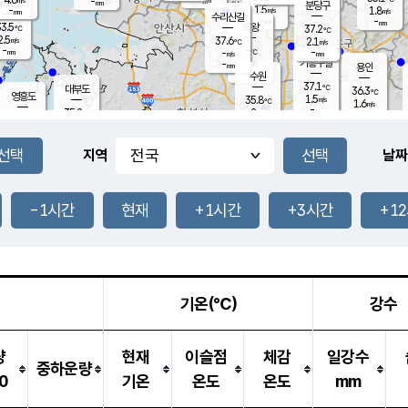
-
-
mm
무의도
mm
mm
분당구
1.5
-
1.8
m/s
m/s
mm
수리산길
-
-
mm
mm
3.5
의왕
37.2
℃
℃
2.5
37.6
m/s
2.1
m/s
℃
-
-
-
mm
-
℃
mm
m/s
기흥구갈
-
-
m/s
mm
용인
-
수원
mm
37.1
℃
대부도
36.3
℃
영흥도
1.5
35.8
m/s
℃
1.6
m/s
-
mm
2
35.2
m/s
-
℃
mm
32.2
℃
-
오산
2.5
mm
m/s
1.6
m/s
-
mm
-
mm
향남
36.2
℃
지역
날짜
1.3
m/s
36.4
-
℃
운평
mm
송탄
0.9
℃
m/s
-
s
mm
34.8
보
℃
36.0
-1시간
현재
+1시간
+3시간
+1
℃
2.4
m/s
산
2.5
m/s
-
34.
mm
-
mm
1.6
℃
-
m
/s
기온(℃)
강수
량
현재
이슬점
체감
일강수
중하운량
0
기온
온도
온도
mm