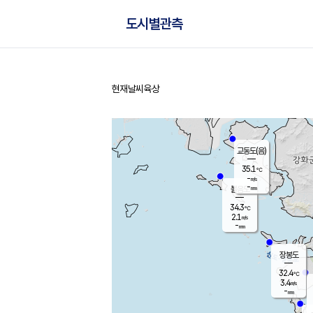
도시별관측
현재날씨
육상
홈
교동도(음)
35.1
℃
-
m/s
-
mm
볼음도
대연평
34.3
℃
2.1
m/s
33.2
℃
-
mm
1.6
m/s
-
mm
장봉도
32.4
℃
3.4
m/s
-
mm