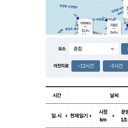
3
덕적북리
자월도
32.9
℃
34.9
℃
1.4
m/s
0.8
m/s
-
mm
-
mm
요소
풍도
32.2
덕적지도
0.5
m/
-
-12시간
-3시간
mm
이전자료
31.9
℃
대
1.8
m/s
-
mm
32.7
0.6
m
-
mm
시간
날씨
시정
운
일.시
현재일기
km
1/1