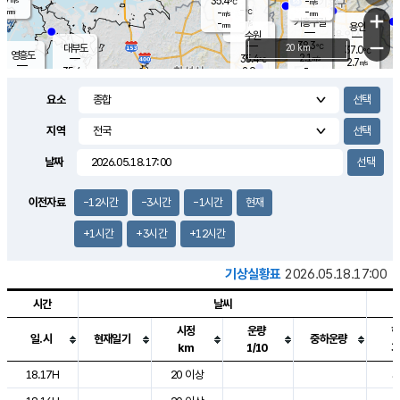
35.4
-
m/s
℃
-
-
-
mm
-
℃
mm
+
m/s
기흥구갈
-
-
m/s
mm
용인
-
수원
mm
−
38.3
℃
대부도
20 km
37.0
℃
영흥도
2.1
35.4
m/s
℃
2.7
m/s
-
mm
2.9
35.4
m/s
-
℃
mm
34.0
℃
-
오산
2.5
mm
m/s
1.5
m/s
-
mm
요소
-
mm
향남
36.5
℃
2.3
m/s
35.8
-
지역
℃
운평
mm
송탄
-
℃
m/s
-
s
mm
34.4
보
℃
날짜
35.6
℃
2.9
m/s
산
2.4
m/s
-
34.
mm
-
mm
2.4
℃
이전자료
-12시간
-3시간
-1시간
현재
-
m
/s
+1시간
+3시간
+12시간
기상실황표
2026.05.18.17:00
시간
날씨
시정
운량
일.시
현재일기
중하운량
km
1/10
도시별 기상실황표로 지점, 날씨, 기온, 강수, 바람, 기압등을 안내한 표입
18.17H
20 이상
3