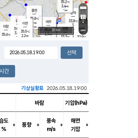
35.2
℃
강림
3.4
m/s
원주
-
흥천
mm
31.5
℃
문막
1.6
m/s
35.7
℃
35.8
-
℃
mm
+
3.3
설봉
m/s
33.8
℃
여주
-
m/s
이천
-
mm
4.5
m/s
-
마장
mm
신림
34.9
부론
-
귀래
−
℃
mm
35.6
20 km
℃
35.5
℃
3.8
m/s
1.9
35.6
m/s
℃
33.5
2.2
m/s
℃
-
33.3
32.9
mm
℃
-
℃
mm
2.8
m/s
-
1.7
mm
m/s
3.9
2.7
m/s
m/s
-
mm
-
백운
mm
-
-
mm
mm
백암
장호원
34.8
℃
3.2
m/s
34.2
℃
34.7
엄정
℃
-
mm
1.6
m/s
3.1
m/s
노은
-
mm
-
33.7
mm
℃
개
2시간
2.7
m/s
33.7
℃
-
mm
9
2.2
℃
m/s
-
m/s
mm
m
기상실황표
2026.05.18.19:00
바람
기압(hPa)
습도
풍속
해면
풍향
%
m/s
기압