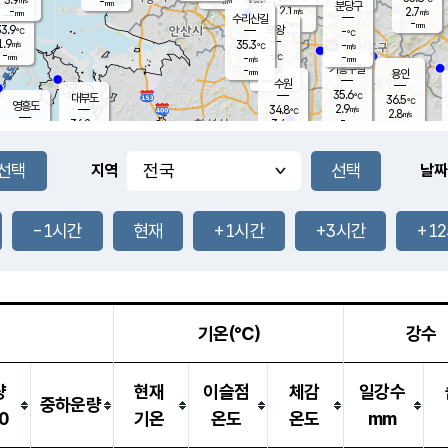
-
-
mm
무의도
mm
mm
분당구
2.1
-
2.7
m/s
m/s
mm
수리산길
-
-
mm
mm
3.9
의왕
-
℃
℃
1.9
35.3
m/s
-
m/s
℃
-
-
-
mm
-
℃
mm
m/s
기흥구갈
-
-
m/s
mm
용인
-
수원
mm
35.6
℃
대부도
36.5
℃
영흥도
2.9
34.8
m/s
℃
2.8
m/s
-
mm
3.4
36.2
m/s
-
℃
mm
33.4
℃
-
오산
2.6
mm
m/s
0.6
m/s
-
mm
-
mm
향남
35.4
℃
지역
날짜
1.8
m/s
-
-
℃
운평
mm
송탄
-
℃
m/s
-
s
mm
35.0
보
℃
35.6
-1시간
현재
+1시간
+3시간
+1
℃
2.2
m/s
산
2.7
m/s
-
32.
mm
-
mm
2.5
℃
-
m
/s
기온(℃)
강수
량
현재
이슬점
체감
일강수
중하운량
0
기온
온도
온도
mm