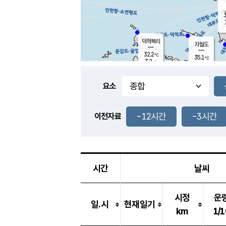
3
덕적북리
자월도
32.2
℃
35.1
℃
3.2
m/s
0.9
m/s
-
mm
-
mm
요소
풍도
32.4
덕적지도
1.1
m/
-
-12시간
-3시간
mm
이전자료
31.0
℃
대
2.9
m/s
-
mm
34.1
5.7
m
-
mm
시간
날씨
시정
운
일.시
현재일기
km
1/1