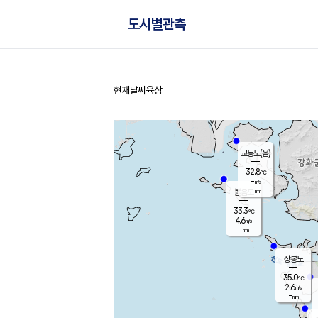
도시별관측
현재날씨
육상
홈
교동도(음)
32.8
℃
-
m/s
-
mm
볼음도
대연평
33.3
℃
4.6
m/s
34.2
℃
-
mm
1.5
m/s
-
mm
장봉도
35.0
℃
2.6
m/s
-
mm