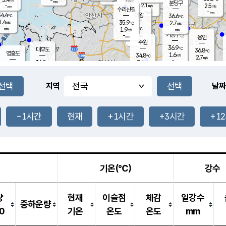
-
-
mm
무의도
mm
mm
분당구
2.1
-
2.5
m/s
m/s
mm
수리산길
-
-
mm
mm
4.4
의왕
36.6
℃
℃
1.4
35.9
m/s
2.7
m/s
℃
-
-
-
mm
1.9
℃
mm
m/s
기흥구갈
-
-
m/s
mm
용인
-
수원
mm
36.9
℃
대부도
36.8
℃
영흥도
1.6
34.8
m/s
℃
2.7
m/s
-
mm
3.4
36.0
m/s
-
℃
mm
33.2
℃
-
오산
3.3
mm
m/s
1.2
m/s
-
mm
-
mm
향남
35.1
℃
지역
날짜
2.0
m/s
35.8
-
℃
운평
mm
송탄
1.4
℃
m/s
-
s
mm
35.1
보
℃
36.1
-1시간
현재
+1시간
+3시간
+1
℃
2.8
m/s
산
2.1
m/s
-
34.
mm
-
mm
0.8
℃
-
m
/s
기온(℃)
강수
량
현재
이슬점
체감
일강수
중하운량
0
기온
온도
온도
mm