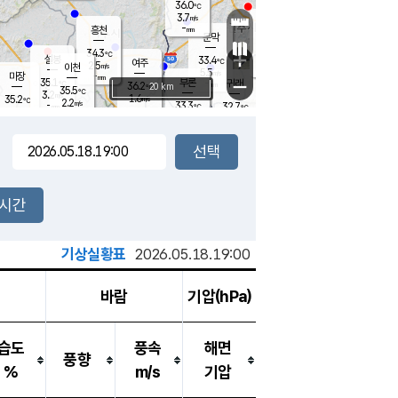
36.0
℃
강림
3.7
m/s
원주
-
흥천
mm
31.0
℃
문막
3.2
m/s
35.7
℃
34.3
-
℃
mm
+
3.3
설봉
m/s
33.4
℃
여주
2.5
m/s
이천
-
mm
5.5
m/s
-
마장
mm
신림
35.1
부론
-
귀래
−
℃
mm
36.2
20 km
℃
35.5
℃
3.2
m/s
1.6
35.2
m/s
℃
33.8
2.2
m/s
℃
-
33.3
32.7
mm
℃
-
℃
mm
3.4
m/s
-
1.8
mm
m/s
2.9
3.5
m/s
m/s
-
mm
-
백운
mm
-
-
mm
mm
백암
장호원
35.5
℃
2.8
m/s
33.6
℃
34.5
엄정
℃
-
mm
1.2
m/s
3.1
m/s
노은
-
mm
-
34.5
mm
℃
개
2시간
3.1
m/s
35.1
℃
-
mm
3
1.4
℃
m/s
-
m/s
mm
m
기상실황표
2026.05.18.19:00
바람
기압(hPa)
습도
풍속
해면
풍향
%
m/s
기압