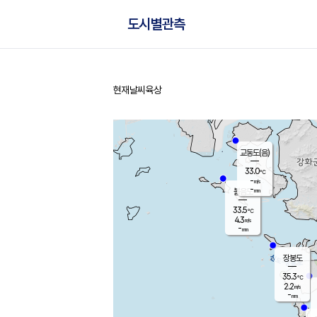
도시별관측
현재날씨
육상
홈
교동도(음)
33.0
℃
-
m/s
-
mm
볼음도
대연평
33.5
℃
4.3
m/s
33.9
℃
-
mm
1.4
m/s
-
mm
장봉도
35.3
℃
2.2
m/s
-
mm