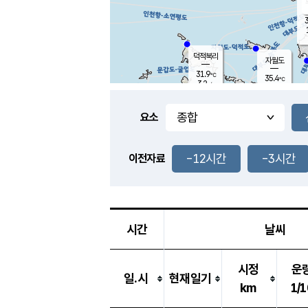
3
덕적북리
자월도
31.9
℃
35.4
℃
3.2
m/s
1.3
m/s
-
mm
-
mm
요소
풍도
31.6
덕적지도
1.5
m/
-
-12시간
-3시간
mm
이전자료
31.4
℃
대
2.8
m/s
-
mm
33.8
3.8
m
-
mm
시간
날씨
시정
운
일.시
현재일기
km
1/1