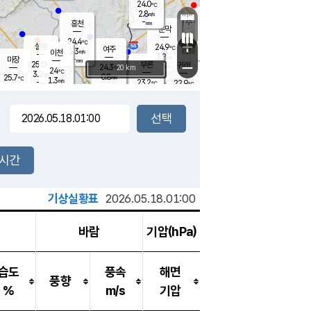
24.0
℃
강림
2.8
m/s
원주
-
흥천
mm
21.1
℃
문막
0.2
m/s
24.9
℃
24.4
-
℃
mm
+
3.1
설봉
m/s
24.9
℃
여주
1.3
m/s
이천
-
mm
3.8
m/s
-
마장
mm
신림
25.0
부론
-
귀래
−
℃
mm
24.3
20 km
℃
24
℃
3.2
m/s
0.8
25.7
m/s
℃
23.3
1.3
m/s
℃
-
23.2
22.9
mm
℃
-
℃
mm
2.6
m/s
-
2.1
mm
m/s
2.5
1.6
m/s
m/s
-
mm
-
백운
mm
7.5
-
mm
mm
백암
장호원
23.9
℃
0.2
m/s
23.0
℃
24.3
엄정
℃
0.5
mm
2.0
m/s
2.8
m/s
노은
9.0
mm
1.5
25.6
mm
℃
개
2시간
4.0
m/s
24.7
℃
15.5
mm
6
3.4
℃
m/s
13.5
m/s
mm
mm
기상실황표
2026.05.18.01:00
바람
기압(hPa)
습도
풍속
해면
풍향
%
m/s
기압