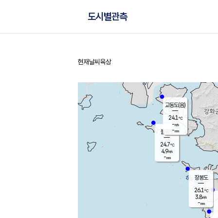
도시별관측
현재날씨
육상
홈
교동도(음)
24.1
℃
-
m/s
-
mm
볼음도
대연평
24.7
℃
4.9
m/s
26.6
℃
-
mm
2.6
m/s
-
mm
장봉도
26.1
℃
3.8
m/s
-
mm