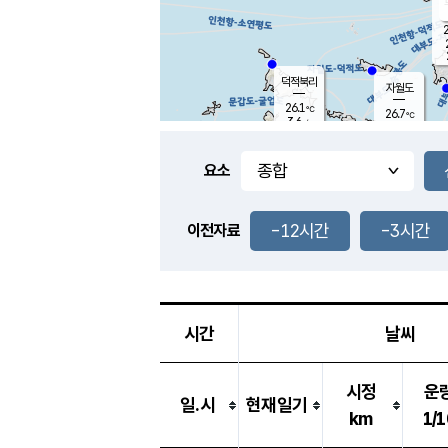
2
덕적북리
자월도
26.1
℃
26.7
℃
3.6
m/s
1.2
m/s
-
mm
3.5
mm
요소
풍도
26.7
덕적지도
3.6
m/
0.5
-12시간
-3시간
m
이전자료
25.9
℃
대
3.6
m/s
-
mm
26.8
8.7
m
-
mm
시간
날씨
시정
운
일.시
현재일기
km
1/1