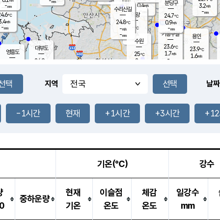
-
-
mm
무의도
mm
mm
분당구
0.4
-
3.2
m/s
m/s
mm
수리산길
-
-
mm
mm
4.6
의왕
24.7
℃
℃
3.4
24.8
m/s
0.9
m/s
℃
-
-
-
mm
-
℃
mm
m/s
기흥구갈
-
-
m/s
mm
용인
-
수원
mm
23.6
℃
대부도
23.9
℃
영흥도
1.7
25
m/s
℃
1.6
m/s
-
mm
2
24.0
m/s
-
℃
mm
26.0
℃
-
오산
2.1
mm
m/s
6.9
m/s
-
mm
-
mm
향남
24.4
℃
지역
날짜
1.7
m/s
25.3
-
℃
운평
mm
송탄
0.6
℃
m/s
-
s
mm
23.3
보
℃
24.4
-1시간
현재
+1시간
+3시간
+1
℃
1.9
m/s
산
0.7
m/s
-
21.
mm
-
mm
-
m
℃
-
m
/s
기온(℃)
강수
량
현재
이슬점
체감
일강수
중하운량
0
기온
온도
온도
mm