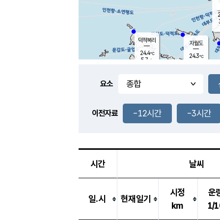
2
덕적북리
자월도
24.4
℃
24.3
℃
5.7
m/s
0.5
m/s
-
mm
-
mm
요소
풍도
25.6
덕적지도
3.4
m/
-
-12시간
-3시간
mm
이전자료
25.1
℃
대
2.9
m/s
-
mm
25.2
7.2
m
-
mm
시간
날씨
시정
운
일.시
현재일기
km
1/1