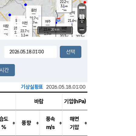
22.2
℃
강림
3.1
m/s
원주
-
흥천
mm
19.0
℃
문막
0.1
m/s
23.1
℃
22.7
-
℃
mm
+
1.7
설봉
m/s
21.6
℃
여주
0.7
m/s
이천
-
mm
2.6
m/s
-
마장
mm
신림
23.7
부론
-
귀래
−
℃
mm
22.4
20 km
℃
22.7
℃
2.6
m/s
1.9
-
m/s
℃
19.7
1.1
m/s
℃
-
20.3
20.3
mm
℃
-
℃
mm
-
m/s
-
0.3
mm
m/s
0.0
0.5
m/s
m/s
-
mm
-
백운
mm
-
-
mm
mm
백암
장호원
22.1
℃
0.7
m/s
21.5
℃
22.1
엄정
℃
-
mm
1.2
m/s
0.9
m/s
노은
-
mm
-
22.2
mm
℃
개
2시간
2.2
m/s
23.3
℃
-
mm
1
2.8
℃
m/s
-
/s
mm
m
기상실황표
2026.05.18.01:00
바람
기압(hPa)
습도
풍속
해면
풍향
%
m/s
기압