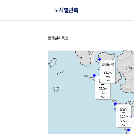
도시별관측
현재날씨
육상
홈
교동도(음)
22.5
℃
-
m/s
-
mm
볼음도
대연평
23.0
℃
1.2
m/s
24.9
℃
-
mm
2.4
m/s
-
mm
장봉도
24.2
℃
3.6
m/s
-
mm