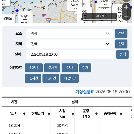
32.2
2.0
m/s
℃
-
-
-
mm
0.7
℃
mm
+
m/s
기흥구갈
-
-
m/s
mm
용인
-
수원
mm
−
33.2
℃
대부도
20 km
31.3
℃
영흥도
1.7
30.8
m/s
℃
1.6
m/s
-
mm
1.9
31.5
m/s
-
℃
mm
30.2
℃
-
오산
2.6
mm
m/s
1.9
m/s
-
mm
요소
-
mm
향남
31.0
℃
1.5
m/s
31.4
-
지역
℃
운평
mm
송탄
1.1
℃
m/s
-
s
mm
30.5
보
℃
날짜
31.6
℃
2.2
m/s
산
1.5
m/s
-
28.
mm
-
mm
0.3
℃
이전자료
-12시간
-3시간
-1시간
현재
-
m
/s
+1시간
+3시간
+12시간
기상실황표
2026.05.18.20:00
시간
날씨
시정
운량
일.시
현재일기
중하운량
km
1/10
도시별 기상실황표로 지점, 날씨, 기온, 강수, 바람, 기압등을 안내한 표입
18.20H
20 이상
2