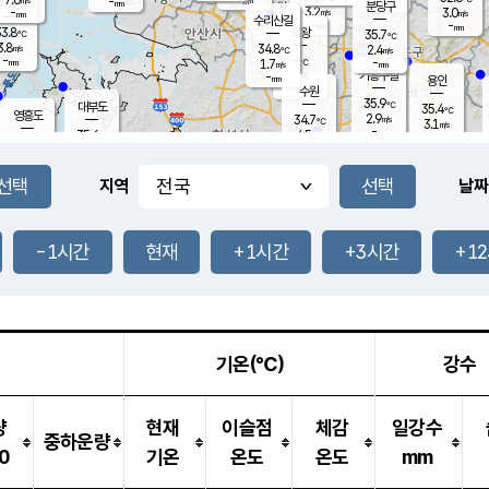
-
-
mm
무의도
mm
mm
분당구
3.2
-
3.0
m/s
m/s
mm
수리산길
-
-
mm
mm
3.8
의왕
35.7
℃
℃
3.8
34.8
m/s
2.4
m/s
℃
-
-
-
mm
1.7
℃
mm
m/s
기흥구갈
-
-
m/s
mm
용인
-
수원
mm
35.9
℃
대부도
35.4
℃
영흥도
2.9
34.7
m/s
℃
3.1
m/s
-
mm
4.5
35.6
m/s
-
℃
mm
35.6
℃
-
오산
1.9
mm
m/s
2.8
m/s
-
mm
-
mm
향남
33.3
℃
지역
날짜
3.3
m/s
35.5
-
℃
운평
mm
송탄
2.6
℃
m/s
-
s
mm
34.3
보
℃
34.6
-1시간
현재
+1시간
+3시간
+1
℃
2.8
m/s
산
2.5
m/s
-
-
mm
-
mm
-
m
℃
-
m
/s
기온(℃)
강수
량
현재
이슬점
체감
일강수
중하운량
0
기온
온도
온도
mm