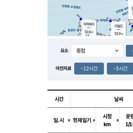
3
덕적북리
자월도
32.8
℃
33.9
℃
3.5
m/s
2.1
m/s
-
mm
-
mm
요소
풍도
29.7
덕적지도
4.4
m/
-
-12시간
-3시간
mm
이전자료
31.5
℃
대
3.7
m/s
-
mm
33.0
1.9
m
-
mm
시간
날씨
시정
운
일.시
현재일기
km
1/1