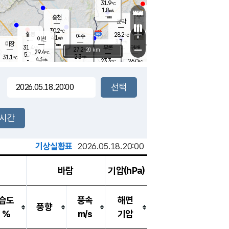
31.9
℃
강림
1.8
m/s
원주
-
흥천
mm
28.9
℃
문막
2.1
m/s
32.2
℃
30.2
-
℃
mm
+
4.3
설봉
m/s
28.2
℃
여주
4.1
m/s
이천
-
mm
3.7
m/s
-
마장
mm
신림
31.4
부론
-
귀래
−
℃
mm
27.2
20 km
℃
29.4
℃
5.7
m/s
2.3
31.1
m/s
℃
27.7
4.3
m/s
℃
-
23.3
26.0
mm
℃
-
℃
mm
4.6
m/s
-
3.3
mm
m/s
4.7
4.7
m/s
m/s
-
mm
-
백운
mm
7.5
-
mm
mm
백암
장호원
25.4
℃
0.6
m/s
26.6
℃
24.5
엄정
℃
0.5
mm
5.5
m/s
2.3
m/s
노은
-
mm
0.5
24.0
mm
℃
개
2시간
1.0
m/s
23.4
℃
15.5
mm
1.7
℃
m/s
13.5
/s
mm
m
기상실황표
2026.05.18.20:00
바람
기압(hPa)
습도
풍속
해면
풍향
%
m/s
기압