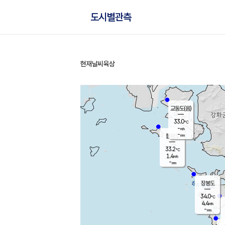
도시별관측
현재날씨
육상
홈
교동도(음)
33.0
℃
-
m/s
-
mm
볼음도
대연평
33.2
℃
1.4
m/s
35.0
℃
-
mm
1.2
m/s
-
mm
장봉도
34.0
℃
4.4
m/s
-
mm