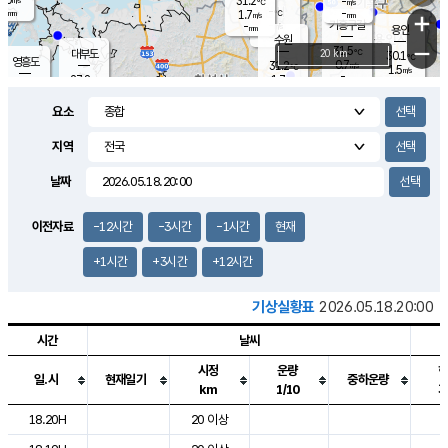
31.2
-
m/s
℃
-
-
-
mm
1.7
℃
mm
+
m/s
기흥구갈
-
-
m/s
mm
용인
-
수원
mm
−
31.5
℃
대부도
20 km
30.1
℃
영흥도
0.7
31.2
m/s
℃
1.5
m/s
-
mm
1.7
27.8
m/s
-
℃
mm
28.7
℃
-
오산
1.3
mm
m/s
0.9
m/s
-
mm
요소
-
mm
향남
29.6
℃
0.7
m/s
32.3
-
지역
℃
운평
mm
송탄
0.8
℃
m/s
-
s
mm
27.8
보
℃
날짜
32.7
℃
1.9
m/s
산
1.1
m/s
-
26.
mm
-
mm
0.0
℃
이전자료
-12시간
-3시간
-1시간
현재
-
m
/s
+1시간
+3시간
+12시간
기상실황표
2026.05.18.20:00
시간
날씨
시정
운량
일.시
현재일기
중하운량
km
1/10
도시별 기상실황표로 지점, 날씨, 기온, 강수, 바람, 기압등을 안내한 표입
18.20H
20 이상
2