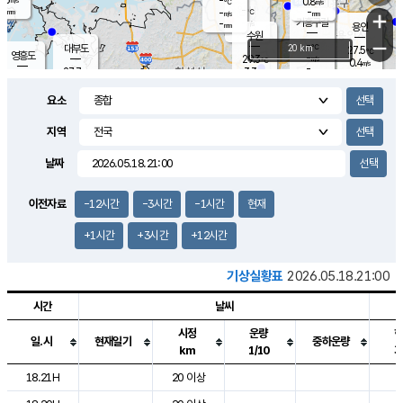
-
0.8
m/s
℃
-
-
-
mm
-
℃
mm
+
m/s
기흥구갈
-
-
m/s
mm
용인
-
수원
mm
−
-
℃
대부도
20 km
27.5
℃
영흥도
-
29.3
m/s
℃
0.4
m/s
-
mm
3.3
27.7
m/s
-
℃
mm
29.0
℃
-
오산
1.7
mm
m/s
4.2
m/s
-
mm
요소
-
mm
향남
28.5
℃
1.8
m/s
29.8
-
지역
℃
운평
mm
송탄
-
℃
m/s
-
s
mm
27.6
보
℃
날짜
29.2
℃
1.2
m/s
산
1.0
m/s
-
25.
mm
-
mm
0.4
℃
이전자료
-12시간
-3시간
-1시간
현재
-
m
/s
+1시간
+3시간
+12시간
기상실황표
2026.05.18.21:00
시간
날씨
시정
운량
일.시
현재일기
중하운량
km
1/10
도시별 기상실황표로 지점, 날씨, 기온, 강수, 바람, 기압등을 안내한 표입
18.21H
20 이상
2