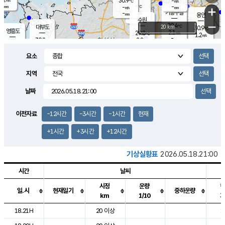
30.9
-
m/s
℃
-
-
-
mm
-
℃
mm
+
m/s
기흥구갈
-
-
m/s
mm
용인
-
수원
mm
−
29.4
℃
대부도
20 km
30.9
℃
영흥도
2.1
29.8
m/s
℃
1.2
m/s
-
mm
2.8
30.2
m/s
-
℃
mm
30.8
℃
-
오산
3.6
mm
m/s
4.1
m/s
-
mm
요소
-
mm
향남
29.9
℃
2.0
m/s
-
-
지역
℃
운평
mm
송탄
-
℃
m/s
-
s
mm
29.5
보
℃
날짜
29.5
℃
2.8
m/s
산
1.3
m/s
-
27.
mm
-
mm
1.0
℃
이전자료
-12시간
-3시간
-1시간
현재
-
m
/s
+1시간
+3시간
+12시간
기상실황표
2026.05.18.21:00
시간
날씨
시정
운량
일.시
현재일기
중하운량
km
1/10
도시별 기상실황표로 지점, 날씨, 기온, 강수, 바람, 기압등을 안내한 표입
18.21H
20 이상
1