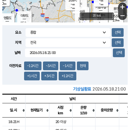
26.8
-
m/s
℃
2.0
-
-
mm
-
℃
mm
+
m/s
기흥구갈
-
-
m/s
mm
용인
-
수원
mm
−
25.6
℃
대부도
20 km
25.5
℃
영흥도
2.5
27.1
m/s
℃
2.9
m/s
-
mm
3.4
25.8
m/s
-
℃
mm
27.6
℃
-
오산
3.9
mm
m/s
7.7
m/s
14.5
mm
요소
11.5
mm
향남
25.8
℃
2.2
m/s
27.2
-
지역
℃
운평
mm
송탄
1.4
℃
m/s
-
s
mm
25.1
보
℃
날짜
25.6
m
℃
2.6
m/s
산
0.3
m/s
27.0
22.
mm
-
mm
1.0
℃
이전자료
-12시간
-3시간
-1시간
현재
1.0
/s
+1시간
+3시간
+12시간
기상실황표
2026.05.18.21:00
시간
날씨
시정
운량
일.시
현재일기
중하운량
km
1/10
도시별 기상실황표로 지점, 날씨, 기온, 강수, 바람, 기압등을 안내한 표입
18.21H
20 이상
2