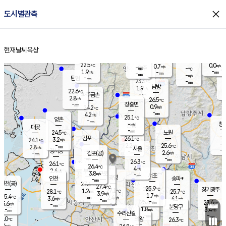
close
도시별관측
장남
판문점
22.8
℃
2.3
m/s
화현
22.4
동두천
℃
남면
-
현재날씨
육상
mm
파주
2.9
홈
m/s
포천
21.8
-
23.1
℃
mm
℃
22.6
℃
22.5
0.0
0.7
m/s
℃
m/s
-
양주
-
m/s
가
℃
-
1.9
-
mm
m/s
mm
-
mm
-
m/s
-
탄현
mm
23.3
-
2
℃
mm
남방
1.9
m/s
1
22.6
℃
-
파주금촌
mm
2.8
m/s
26.5
℃
-
장흥면
mm
0.9
m/s
24.2
℃
-
mm
4.2
m/s
25.1
℃
양촌
-
mm
창
-
m/s
은평
대곶
-
mm
24.5
노원
℃
-
김포
26.1
3.2
℃
24.1
m/s
℃
-
m/
-
2.2
25.6
m/s
mm
2.8
℃
m/s
서울
-
경서동
-
m
-
2.6
℃
mm
-
김포(공)
m/s
mm
-
-
m/s
mm
26.3
℃
26.1
-
℃
mm
26.4
℃
4
m/s
2.4
부천
m/s
3.8
구로
m/s
-
서초
mm
-
광명
mm
인천
송파*
-
mm
인천(공)
27.4
℃
27.4
℃
25.9
과천
경기광주
℃
27.1
1.2
28.1
25.7
m/s
℃
℃
℃
3.9
m/s
1.7
m/s
25.4
-
2.4
℃
mm
3.6
m/s
4.1
m/s
-
m/s
mm
-
25.4
23.6
mm
5.6
-
℃
℃
m/s
-
-
mm
무의도
mm
mm
분당구
1.8
-
3.4
m/s
m/s
mm
수리산길
-
-
mm
mm
7.0
의왕
26.3
℃
℃
3.4
m/s