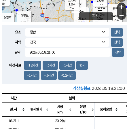
25.5
1.0
m/s
℃
-
-
-
mm
1.0
℃
mm
+
m/s
기흥구갈
-
-
m/s
mm
용인
-
수원
mm
−
24.2
℃
대부도
20 km
24.5
℃
영흥도
2.0
25.4
m/s
℃
1.7
m/s
-
mm
2.7
24.3
m/s
-
℃
mm
26.5
℃
-
오산
2.8
mm
m/s
6.2
m/s
-
mm
요소
-
mm
향남
24.7
℃
1.8
m/s
25.7
-
지역
℃
운평
mm
송탄
1.6
℃
m/s
-
s
mm
24.2
보
℃
날짜
24.8
℃
1.6
m/s
산
0.3
m/s
-
21.
mm
-
mm
0.8
℃
이전자료
-12시간
-3시간
-1시간
현재
-
m
/s
+1시간
+3시간
+12시간
기상실황표
2026.05.18.21:00
시간
날씨
시정
운량
일.시
현재일기
중하운량
km
1/10
도시별 기상실황표로 지점, 날씨, 기온, 강수, 바람, 기압등을 안내한 표입
18.21H
20 이상
2