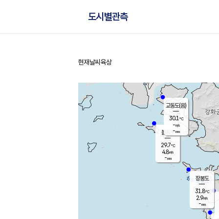
도시별관측
현재날씨
육상
홈
교동도(음)
30.1
℃
-
m/s
-
mm
볼음도
대연평
29.7
℃
4.8
m/s
32.3
℃
-
mm
1.9
m/s
-
mm
장봉도
31.8
℃
2.9
m/s
-
mm