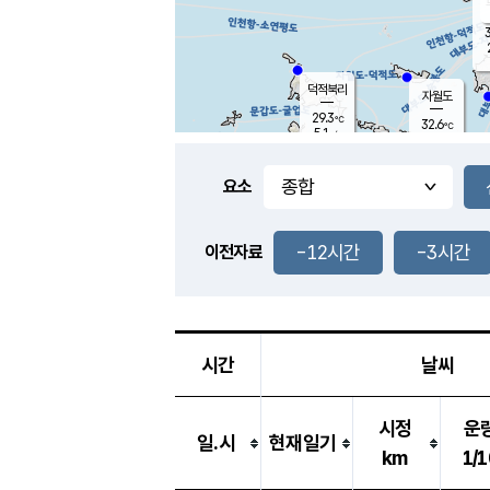
3
덕적북리
자월도
29.3
℃
32.6
℃
5.1
m/s
1.3
m/s
-
mm
-
mm
요소
풍도
28.6
덕적지도
2.6
m/
-
-12시간
-3시간
mm
이전자료
29.9
℃
대
2.0
m/s
-
mm
30.7
8.3
m
-
mm
시간
날씨
시정
운
일.시
현재일기
km
1/1