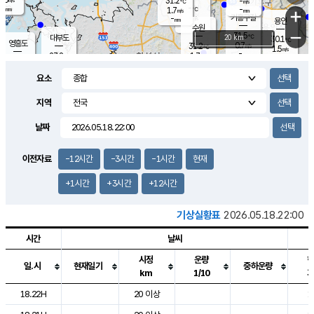
31.2
-
m/s
℃
-
-
-
mm
1.7
℃
mm
+
m/s
기흥구갈
-
-
m/s
mm
용인
-
수원
mm
−
31.5
℃
대부도
20 km
30.1
℃
영흥도
0.7
31.2
m/s
℃
1.5
m/s
-
mm
1.7
27.8
m/s
-
℃
mm
28.7
℃
-
오산
1.3
mm
m/s
0.9
m/s
-
mm
요소
-
mm
향남
29.6
℃
0.7
m/s
32.3
-
지역
℃
운평
mm
송탄
0.8
℃
m/s
-
s
mm
27.8
보
℃
날짜
32.7
℃
1.9
m/s
산
1.1
m/s
-
26.
mm
-
mm
0.0
℃
이전자료
-12시간
-3시간
-1시간
현재
-
m
/s
+1시간
+3시간
+12시간
기상실황표
2026.05.18.22:00
시간
날씨
시정
운량
일.시
현재일기
중하운량
km
1/10
도시별 기상실황표로 지점, 날씨, 기온, 강수, 바람, 기압등을 안내한 표입
18.22H
20 이상
1