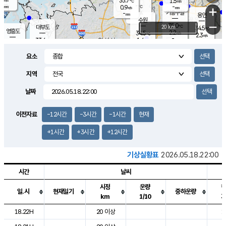
35.7
1.5
m/s
℃
-
-
-
mm
0.9
℃
mm
+
m/s
기흥구갈
-
-
m/s
mm
용인
-
수원
mm
−
35.0
℃
대부도
20 km
34.5
℃
영흥도
2.2
34.5
m/s
℃
2.3
m/s
-
mm
1.6
33.6
m/s
-
℃
mm
-
℃
-
오산
2.1
mm
m/s
-
m/s
-
mm
요소
-
mm
향남
34.2
℃
1.8
m/s
34.5
-
지역
℃
운평
mm
송탄
1.1
m/s
-
mm
33.2
보
℃
날짜
36.8
℃
2.6
m/s
산
0.9
m/s
-
32.
mm
-
mm
0.9
℃
이전자료
-12시간
-3시간
-1시간
현재
-
m
/s
+1시간
+3시간
+12시간
기상실황표
2026.05.18.22:00
시간
날씨
시정
운량
일.시
현재일기
중하운량
km
1/10
도시별 기상실황표로 지점, 날씨, 기온, 강수, 바람, 기압등을 안내한 표입
18.22H
20 이상
1