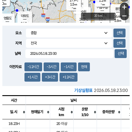
27.9
1.1
m/s
℃
2.0
-
-
mm
1.5
℃
mm
+
m/s
기흥구갈
-
-
m/s
mm
용인
-
수원
mm
−
26.7
℃
대부도
20 km
26.4
℃
영흥도
2.2
27.9
m/s
℃
2.6
m/s
-
mm
3.5
24.9
m/s
-
℃
mm
27.2
℃
-
오산
2.6
mm
m/s
5.0
m/s
14.5
mm
요소
11.5
mm
향남
26.7
℃
2.7
m/s
-
-
지역
℃
운평
mm
송탄
-
℃
m/s
-
s
mm
25.8
보
℃
날짜
26.4
m
℃
2.5
m/s
산
1.0
m/s
27.0
-
mm
-
mm
-
m
℃
이전자료
-12시간
-3시간
-1시간
현재
-
m
/s
+1시간
+3시간
+12시간
기상실황표
2026.05.18.23:00
시간
날씨
시정
운량
일.시
현재일기
중하운량
km
1/10
도시별 기상실황표로 지점, 날씨, 기온, 강수, 바람, 기압등을 안내한 표입
18.23H
20 이상
2