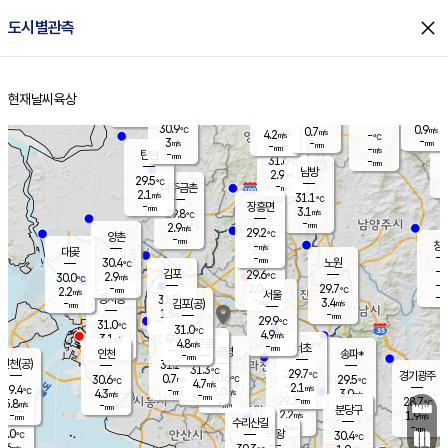
close
도시별관측
장남
판문점
31.5
℃
3.3
m/s
화현
30.9
동두천
℃
남면
-
현재날씨
육상
mm
파주
3.3
홈
m/s
포천
30.4
-
30.7
℃
mm
℃
29.7
℃
30.9
0.9
0.7
m/s
℃
m/s
4.2
양주
-
m/s
가
℃
-
3
-
mm
m/s
mm
-
mm
-
m/s
-
탄현
mm
31.6
-
2
℃
mm
남방
2.9
m/s
1
29.5
℃
-
파주금촌
mm
2.1
m/s
31.1
℃
-
장흥면
mm
3.1
m/s
29.8
℃
-
mm
2.9
m/s
29.2
℃
양촌
-
mm
창
-
m/s
은평
대곶
-
mm
30.4
노원
℃
-
김포
29.6
2.9
℃
30.0
m/s
℃
-
m/
-
2.0
29.7
m/s
mm
2.2
℃
m/s
서울
-
경서동
31.5
m
-
3.4
℃
mm
-
김포(공)
m/s
mm
1.5
-
m/s
mm
29.9
℃
31.0
-
℃
mm
31.0
℃
4.9
m/s
3.1
부천
m/s
4.8
구로
m/s
-
서초
mm
-
광명
mm
인천
송파*
-
mm
인천(공)
31.2
℃
31.3
℃
29.7
과천
경기광주
℃
30.6
0.7
30.6
29.5
m/s
℃
℃
℃
4.7
m/s
2.1
m/s
29.4
-
3.0
℃
mm
4.3
m/s
3.0
m/s
-
m/s
mm
-
29.3
28.7
mm
5.8
-
℃
℃
m/s
-
-
mm
무의도
mm
mm
분당구
2.2
-
1.9
m/s
m/s
mm
수리산길
-
-
mm
mm
0.0
의왕
30.4
℃
℃
2.6
m/s