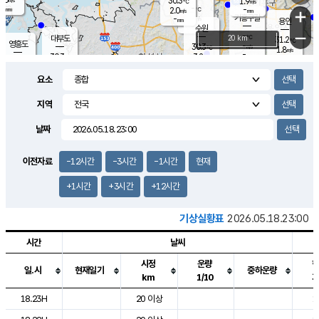
30.3
1.9
m/s
℃
-
-
-
mm
2.0
℃
mm
+
m/s
기흥구갈
-
-
m/s
mm
용인
-
수원
mm
−
-
℃
대부도
20 km
31.2
℃
영흥도
-
30.3
m/s
℃
1.8
m/s
-
mm
3.2
30.3
m/s
-
℃
mm
30.0
℃
-
오산
3.8
mm
m/s
5.4
m/s
-
mm
요소
-
mm
향남
29.6
℃
2.9
m/s
29.6
-
지역
℃
운평
mm
송탄
2.0
℃
m/s
-
s
mm
29.0
보
℃
날짜
30.7
℃
3.5
m/s
산
1.1
m/s
-
-
mm
-
mm
-
m
℃
이전자료
-12시간
-3시간
-1시간
현재
-
m
/s
+1시간
+3시간
+12시간
기상실황표
2026.05.18.23:00
시간
날씨
시정
운량
일.시
현재일기
중하운량
km
1/10
도시별 기상실황표로 지점, 날씨, 기온, 강수, 바람, 기압등을 안내한 표입
18.23H
20 이상
1