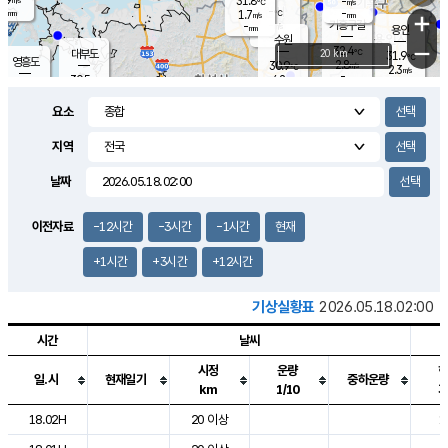
31.8
-
m/s
℃
-
-
-
mm
1.7
℃
mm
+
m/s
기흥구갈
-
-
m/s
mm
용인
-
수원
mm
−
32.4
℃
대부도
20 km
31.9
℃
영흥도
2.8
30.9
m/s
℃
2.3
m/s
-
mm
4.2
30.5
m/s
-
℃
mm
30.2
℃
-
오산
3.7
mm
m/s
2.9
m/s
-
mm
요소
-
mm
향남
30.5
℃
1.8
m/s
31.2
-
지역
℃
운평
mm
송탄
-
℃
m/s
-
s
mm
30.2
보
℃
날짜
31.2
℃
2.9
m/s
산
2.4
m/s
-
29.
mm
-
mm
1.2
℃
이전자료
-12시간
-3시간
-1시간
현재
-
m
/s
+1시간
+3시간
+12시간
기상실황표
2026.05.18.02:00
시간
날씨
시정
운량
일.시
현재일기
중하운량
km
1/10
도시별 기상실황표로 지점, 날씨, 기온, 강수, 바람, 기압등을 안내한 표입
18.02H
20 이상
1