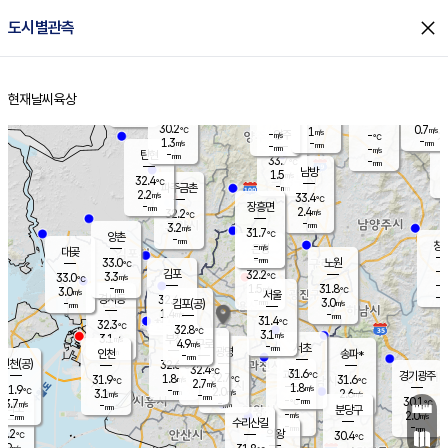
close
도시별관측
장남
판문점
30.8
℃
2.4
m/s
화현
31.8
동두천
℃
남면
-
현재날씨
육상
mm
파주
2.4
홈
m/s
포천
31.8
-
31
℃
mm
℃
32.0
℃
30.2
0.7
1
m/s
℃
m/s
-
양주
-
m/s
가
℃
-
1.3
-
mm
m/s
mm
-
mm
-
m/s
-
탄현
mm
33.7
-
3
℃
mm
남방
1.5
m/s
1
32.4
℃
-
파주금촌
mm
2.2
m/s
33.4
℃
-
장흥면
mm
2.4
m/s
32.2
℃
-
mm
3.2
m/s
31.7
℃
양촌
-
mm
창
-
m/s
은평
대곶
-
mm
33.0
노원
℃
-
김포
32.2
3.3
℃
33.0
m/s
℃
-
m/
-
1.5
31.8
m/s
mm
3.0
℃
m/s
서울
-
경서동
32.4
m
-
3.0
℃
mm
-
김포(공)
m/s
mm
1.4
-
m/s
mm
31.4
℃
32.3
-
℃
mm
32.8
℃
3.1
m/s
3.1
부천
m/s
4.9
구로
m/s
-
서초
mm
-
광명
mm
인천
송파*
-
mm
인천(공)
32.6
℃
32.4
℃
31.6
과천
경기광주
℃
32.7
1.8
31.9
31.6
m/s
℃
℃
℃
2.7
m/s
1.8
m/s
31.9
-
2.0
℃
mm
3.1
m/s
2.6
m/s
-
m/s
mm
-
-
30.1
mm
3.7
-
℃
℃
m/s
-
-
mm
무의도
mm
mm
분당구
-
-
2.0
m/s
m/s
mm
수리산길
-
-
mm
mm
0.2
의왕
30.4
℃
℃
2.9
m/s