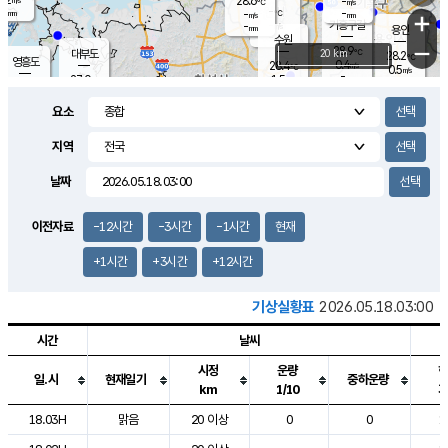
28.6
-
m/s
℃
-
-
-
mm
-
℃
mm
+
m/s
기흥구갈
-
-
m/s
mm
용인
-
수원
mm
−
28.9
℃
대부도
20 km
28.2
℃
영흥도
0.4
28.4
m/s
℃
0.5
m/s
-
mm
1.5
27.0
m/s
-
℃
mm
27.6
℃
-
오산
0.9
mm
m/s
2.6
m/s
-
mm
요소
-
mm
향남
27.9
℃
0.9
m/s
28.7
-
지역
℃
운평
mm
송탄
1.1
℃
m/s
-
s
mm
28.0
보
℃
날짜
28.3
℃
1.5
m/s
산
1.8
m/s
-
24.
mm
-
mm
0.0
℃
이전자료
-12시간
-3시간
-1시간
현재
-
m
/s
+1시간
+3시간
+12시간
기상실황표
2026.05.18.03:00
시간
날씨
시정
운량
일.시
현재일기
중하운량
km
1/10
도시별 기상실황표로 지점, 날씨, 기온, 강수, 바람, 기압등을 안내한 표입
18.03H
맑음
20 이상
0
0
1