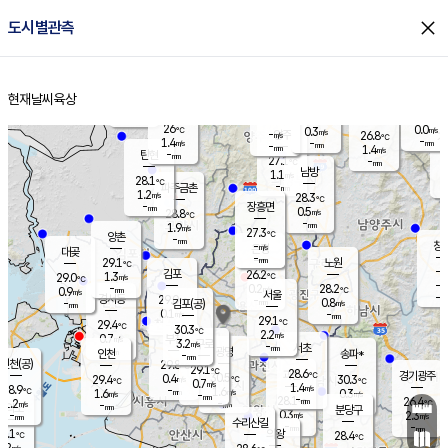
close
도시별관측
장남
판문점
26.7
℃
0.7
m/s
화현
26.7
동두천
℃
남면
-
현재날씨
육상
mm
파주
1.6
홈
m/s
포천
23.8
-
25.8
℃
mm
℃
27.8
℃
26
0.0
0.3
m/s
℃
m/s
-
양주
26.8
m/s
가
℃
-
1.4
-
mm
m/s
mm
-
mm
1.4
m/s
-
탄현
mm
27.1
-
2
℃
mm
남방
1.1
m/s
0
28.1
℃
-
파주금촌
mm
1.2
m/s
28.3
℃
-
장흥면
mm
0.5
m/s
28.8
℃
-
mm
1.9
m/s
27.3
℃
양촌
-
mm
창
-
m/s
은평
대곶
-
mm
29.1
노원
℃
-
김포
26.2
1.3
℃
29.0
m/s
℃
-
m/
-
0.2
28.2
m/s
mm
0.9
℃
m/s
서울
-
경서동
29.0
m
-
0.8
℃
mm
-
김포(공)
m/s
mm
0.1
-
m/s
mm
29.1
℃
29.4
-
℃
mm
30.3
℃
2.2
m/s
0.7
부천
m/s
3.2
구로
m/s
-
서초
mm
-
광명
mm
인천
송파*
-
mm
인천(공)
29.8
℃
29.1
℃
28.6
과천
경기광주
℃
30.5
0.4
29.4
30.3
m/s
℃
℃
℃
0.7
m/s
1.4
m/s
28.9
-
1.6
℃
mm
1.6
m/s
0.3
m/s
-
m/s
mm
-
28.1
26.4
mm
1.2
-
℃
℃
m/s
-
-
mm
무의도
mm
mm
분당구
0.3
-
2.3
m/s
m/s
mm
수리산길
-
-
mm
mm
8.1
의왕
28.4
℃
℃
0.2
m/s