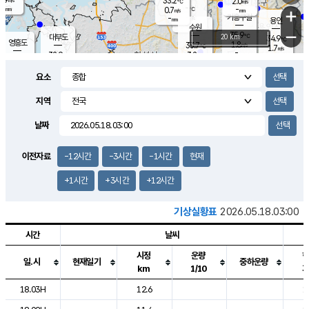
33.2
2.0
m/s
℃
-
-
-
mm
0.7
℃
mm
+
m/s
기흥구갈
-
-
m/s
mm
용인
-
수원
mm
−
35.9
℃
대부도
20 km
34.9
℃
영흥도
1.8
33.7
m/s
℃
1.7
m/s
-
mm
3.2
32.9
m/s
-
℃
mm
31.3
℃
-
오산
2.5
mm
m/s
2.5
m/s
-
mm
요소
-
mm
향남
33.7
℃
1.6
m/s
33.3
-
지역
℃
운평
mm
송탄
1.6
℃
m/s
-
s
mm
33.1
보
℃
날짜
35.1
℃
2.3
m/s
산
1.6
m/s
-
32.
mm
-
mm
1.3
℃
이전자료
-12시간
-3시간
-1시간
현재
-
m
/s
+1시간
+3시간
+12시간
기상실황표
2026.05.18.03:00
시간
날씨
시정
운량
일.시
현재일기
중하운량
km
1/10
도시별 기상실황표로 지점, 날씨, 기온, 강수, 바람, 기압등을 안내한 표입
18.03H
12.6
1