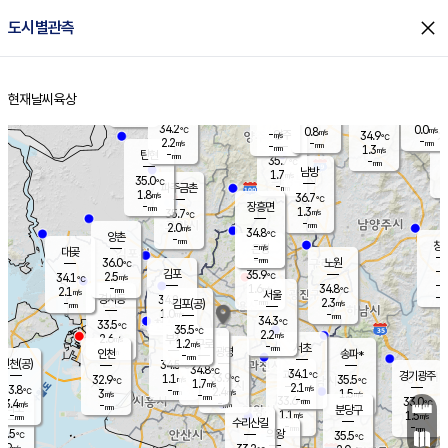
close
도시별관측
장남
판문점
34.5
℃
0.7
m/s
화현
36.4
동두천
℃
남면
-
현재날씨
육상
mm
파주
0.9
홈
m/s
포천
35.7
-
35
℃
mm
℃
36.3
℃
34.2
0.0
0.8
m/s
℃
m/s
-
양주
34.9
m/s
가
℃
-
2.2
-
mm
m/s
mm
-
mm
1.3
m/s
-
탄현
mm
35.7
-
3
℃
mm
남방
1.7
m/s
1
35.0
℃
-
파주금촌
mm
1.8
m/s
36.7
℃
-
장흥면
mm
1.3
m/s
35.7
℃
-
mm
2.0
m/s
34.8
℃
양촌
-
mm
창
-
m/s
은평
대곶
-
mm
36.0
노원
℃
-
김포
35.9
2.5
℃
34.1
m/s
℃
-
m/
-
1.6
34.8
m/s
mm
2.1
℃
m/s
서울
-
경서동
34.8
m
-
2.3
℃
mm
-
김포(공)
m/s
mm
1.0
-
m/s
mm
34.3
℃
33.5
-
℃
mm
35.5
℃
2.2
m/s
2.6
부천
m/s
1.2
구로
m/s
-
서초
mm
-
광명
mm
인천
송파*
-
mm
인천(공)
34.5
℃
34.8
℃
34.1
과천
경기광주
℃
33.9
1.1
32.9
35.5
m/s
℃
℃
℃
1.7
m/s
2.1
m/s
33.8
-
2.4
℃
mm
3
m/s
1.5
m/s
-
m/s
mm
-
33.6
33.0
mm
3.4
-
℃
℃
m/s
-
-
mm
무의도
mm
mm
분당구
1.1
-
1.5
m/s
m/s
mm
수리산길
-
-
mm
mm
3.5
의왕
35.5
℃
℃
2.9
m/s