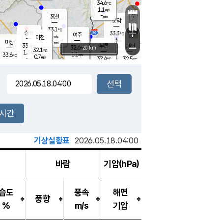
34.6
℃
강림
1.1
m/s
원주
-
흥천
mm
31.6
℃
문막
1.4
m/s
32.5
℃
33.1
-
℃
mm
+
2
설봉
m/s
33.3
℃
여주
-
m/s
이천
-
mm
1.6
m/s
-
마장
mm
신림
33.4
부론
-
귀래
−
℃
mm
32.6
20 km
℃
32.1
℃
1.3
m/s
1.1
33.6
m/s
℃
32.6
0.7
m/s
℃
-
32.4
32.5
mm
℃
-
℃
mm
1.6
m/s
-
1.4
mm
m/s
1.3
1.0
m/s
m/s
-
mm
-
백운
mm
-
-
mm
mm
백암
장호원
32.2
℃
1.4
m/s
32.4
℃
33.6
엄정
℃
-
mm
2.0
m/s
0.9
m/s
노은
-
mm
-
33.0
mm
℃
개
2시간
1.2
m/s
32.3
℃
-
mm
6
2.2
℃
m/s
-
m/s
mm
m
기상실황표
2026.05.18.04:00
바람
기압(hPa)
습도
풍속
해면
풍향
%
m/s
기압