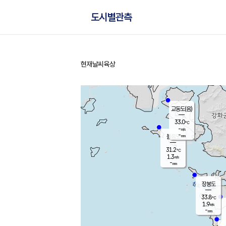
도시별관측
현재날씨
육상
홈
교동도(음)
33.0
℃
-
m/s
-
mm
볼음도
대연평
31.2
℃
1.3
m/s
32.4
℃
-
mm
1.4
m/s
-
mm
장봉도
33.8
℃
1.9
m/s
-
mm