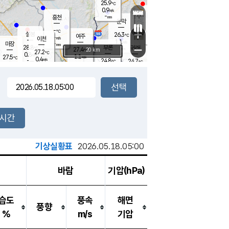
25.9
℃
강림
0.9
m/s
원주
-
흥천
mm
24.1
℃
문막
0.3
m/s
29.3
℃
-
-
℃
mm
+
1.7
설봉
m/s
26.3
℃
여주
-
m/s
이천
-
mm
1.1
m/s
-
마장
mm
신림
28.8
부론
-
귀래
−
℃
mm
27.4
20 km
℃
27.2
℃
0.8
m/s
1.1
27.5
m/s
℃
23.3
0.4
m/s
℃
-
24.8
24.7
mm
℃
-
℃
mm
0.1
m/s
-
0.2
mm
m/s
0.0
0.0
m/s
m/s
-
mm
-
백운
mm
-
-
mm
mm
백암
장호원
23.8
℃
0.4
m/s
23.9
℃
25.8
엄정
℃
-
mm
0.0
m/s
0.7
m/s
노은
-
mm
-
25.1
mm
℃
개
2시간
1.0
m/s
25.0
℃
-
mm
7
0.1
℃
m/s
-
m/s
mm
m
기상실황표
2026.05.18.05:00
바람
기압(hPa)
습도
풍속
해면
풍향
%
m/s
기압