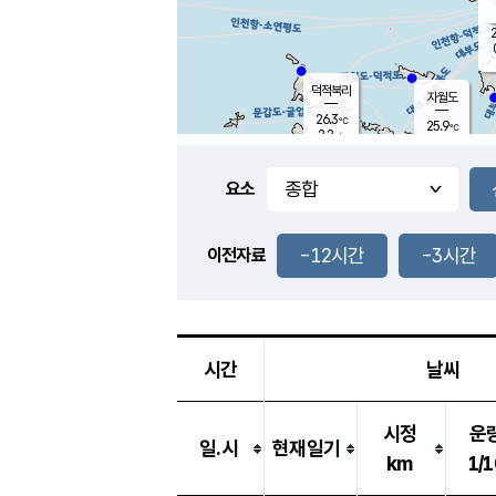
2
덕적북리
자월도
26.3
℃
25.9
℃
2.2
m/s
0.0
m/s
-
mm
-
mm
요소
풍도
27.8
덕적지도
0.3
m/
-
-12시간
-3시간
mm
이전자료
26.1
℃
대
0.8
m/s
-
mm
25.6
0.1
m
-
mm
시간
날씨
시정
운
일.시
현재일기
km
1/1