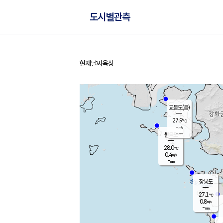
도시별관측
현재날씨
육상
홈
교동도(음)
27.9
℃
-
m/s
-
mm
볼음도
대연평
28.0
℃
0.4
m/s
27.8
℃
-
mm
0.4
m/s
-
mm
장봉도
27.1
℃
0.8
m/s
-
mm