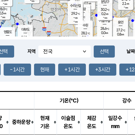
-
-
mm
무의도
mm
mm
분당구
0.1
-
2.1
m/s
m/s
mm
수리산길
-
-
mm
mm
8.0
의왕
30.2
℃
℃
0.3
29.2
m/s
0.2
m/s
℃
-
-
-
mm
-
℃
mm
m/s
기흥구갈
-
-
m/s
mm
용인
-
수원
mm
28.6
℃
대부도
27.2
℃
영흥도
0.0
28.1
m/s
℃
0.8
m/s
-
mm
0.8
26.1
m/s
-
℃
mm
26.8
℃
-
오산
0.3
mm
m/s
1.4
m/s
-
mm
-
mm
향남
25.7
℃
지역
날짜
0.5
m/s
29.2
-
℃
운평
mm
송탄
0.0
℃
m/s
-
s
mm
26.5
보
℃
29.2
-1시간
현재
+1시간
+3시간
+1
℃
1.0
m/s
산
1.4
m/s
-
23.
mm
-
mm
0.0
℃
-
m
/s
기온(℃)
강수
량
현재
이슬점
체감
일강수
중하운량
0
기온
온도
온도
mm