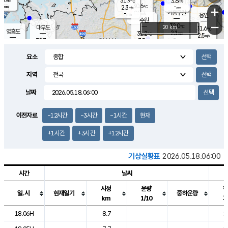
31.9
3.6
m/s
℃
-
30.6
-
mm
2.3
℃
mm
+
m/s
기흥구갈
0.5
-
m/s
mm
용인
-
수원
mm
−
32.0
℃
대부도
20 km
31.6
℃
영흥도
2.1
31.2
m/s
℃
2.5
m/s
-
mm
3.5
30.7
m/s
-
℃
mm
29.8
℃
-
오산
3.1
mm
m/s
1.9
m/s
-
mm
요소
-
mm
향남
30.2
℃
1.3
m/s
31.5
-
지역
℃
운평
mm
송탄
-
℃
m/s
-
s
mm
29.8
보
℃
날짜
31.3
℃
2.7
m/s
산
2.1
m/s
-
29.
mm
-
mm
0.5
℃
이전자료
-12시간
-3시간
-1시간
현재
-
m
/s
+1시간
+3시간
+12시간
기상실황표
2026.05.18.06:00
시간
날씨
시정
운량
일.시
현재일기
중하운량
km
1/10
도시별 기상실황표로 지점, 날씨, 기온, 강수, 바람, 기압등을 안내한 표입
18.06H
8.7
1