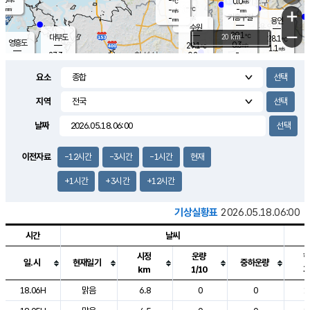
-
0.0
m/s
℃
-
-
-
mm
-
℃
mm
+
m/s
기흥구갈
-
-
m/s
mm
용인
-
수원
mm
−
29.1
℃
대부도
20 km
28.1
℃
영흥도
0.3
29.1
m/s
℃
1.1
m/s
-
mm
0.2
27.3
m/s
-
℃
mm
28.9
℃
-
오산
1.6
mm
m/s
0.8
m/s
-
mm
요소
-
mm
향남
26.7
℃
0.0
m/s
30.5
-
지역
℃
운평
mm
송탄
0.2
℃
m/s
-
s
mm
26.8
보
℃
날짜
30.6
℃
1.1
m/s
산
1.2
m/s
-
24.
mm
-
mm
0.3
℃
이전자료
-12시간
-3시간
-1시간
현재
-
m
/s
+1시간
+3시간
+12시간
기상실황표
2026.05.18.06:00
시간
날씨
시정
운량
일.시
현재일기
중하운량
km
1/10
도시별 기상실황표로 지점, 날씨, 기온, 강수, 바람, 기압등을 안내한 표입
18.06H
맑음
6.8
0
0
1