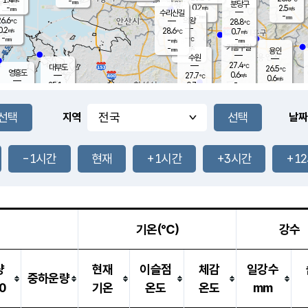
-
-
mm
무의도
mm
mm
분당구
0.2
-
2.5
m/s
m/s
mm
수리산길
-
-
mm
mm
6.6
의왕
28.8
℃
℃
0.2
28.6
m/s
0.7
m/s
℃
-
-
-
mm
-
℃
mm
m/s
기흥구갈
-
-
m/s
mm
용인
-
수원
mm
27.4
℃
대부도
26.5
℃
영흥도
0.6
27.7
m/s
℃
0.6
m/s
-
mm
0.7
25.1
m/s
-
℃
mm
27.1
℃
-
오산
0.1
mm
m/s
0.6
m/s
-
mm
-
mm
향남
24.9
℃
지역
날짜
0.2
m/s
28.7
-
℃
운평
mm
송탄
0.1
℃
m/s
-
s
mm
26.5
보
℃
27.8
-1시간
현재
+1시간
+3시간
+1
℃
0.5
m/s
산
0.4
m/s
-
-
mm
-
mm
-
m
℃
-
m
/s
기온(℃)
강수
량
현재
이슬점
체감
일강수
중하운량
0
기온
온도
온도
mm