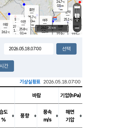
24.7
℃
강림
0.5
m/s
원주
-
흥천
mm
22.8
℃
문막
0.1
m/s
26.9
℃
25.7
-
℃
mm
+
1.2
설봉
m/s
25.1
℃
여주
0.0
m/s
이천
-
mm
2.2
m/s
-
마장
mm
신림
27.4
부론
-
귀래
−
℃
mm
26.1
20 km
℃
25.8
℃
1.0
m/s
0.3
26.1
m/s
℃
22.3
0.1
m/s
℃
-
23.9
23.5
mm
℃
-
℃
mm
0.5
m/s
-
0.0
mm
m/s
0.0
0.0
m/s
m/s
-
mm
-
백운
mm
-
-
mm
mm
백암
장호원
22.7
℃
0.1
m/s
23.4
℃
24.9
엄정
℃
-
mm
0.0
m/s
0.6
m/s
노은
-
mm
-
24.1
mm
℃
개
2시간
0.0
m/s
24.0
℃
-
mm
0.0
℃
m/s
-
/s
mm
m
기상실황표
2026.05.18.07:00
바람
기압(hPa)
습도
풍속
해면
풍향
%
m/s
기압