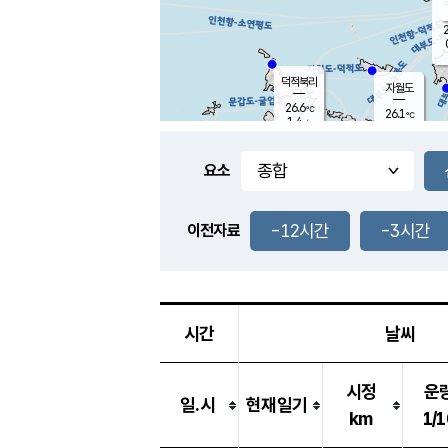
2
덕적북리
자월도
26.6
℃
26.1
℃
1.4
m/s
0.4
m/s
-
mm
-
mm
요소
풍도
28.8
덕적지도
0.9
m/
-
-12시간
-3시간
mm
이전자료
25.8
℃
대
0.3
m/s
-
mm
25.6
0.5
m
-
mm
시간
날씨
시정
운
일.시
현재일기
km
1/1