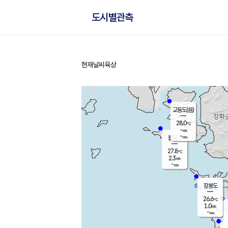
도시별관측
현재날씨
육상
홈
교동도(음)
28.0
℃
-
m/s
-
mm
볼음도
대연평
27.8
℃
2.3
m/s
27.6
℃
-
mm
0.5
m/s
-
mm
장봉도
26.6
℃
1.0
m/s
-
mm