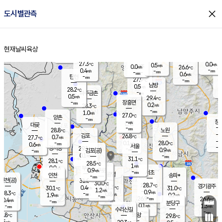
close
도시별관측
장남
판문점
26.9
℃
1.1
m/s
화현
26.3
동두천
℃
남면
-
현재날씨
육상
mm
파주
0.8
홈
m/s
포천
24.8
-
27.7
℃
mm
℃
27.5
℃
27.3
0.0
0.5
m/s
℃
m/s
0.0
양주
26.6
m/s
가
℃
-
0.4
-
mm
m/s
mm
-
mm
0.6
m/s
-
탄현
mm
27.9
-
2
℃
mm
남방
0.5
m/s
0
28.2
℃
-
파주금촌
mm
0.5
m/s
29.4
℃
-
장흥면
mm
0.2
m/s
28.3
℃
-
mm
1.0
m/s
27.0
℃
양촌
-
mm
창
-
m/s
은평
대곶
-
mm
28.8
노원
℃
-
김포
26.8
0.7
℃
27.7
m/s
℃
-
m/
-
0.1
28.0
m/s
mm
0.6
℃
m/s
서울
-
경서동
29.1
m
-
0.9
℃
mm
-
김포(공)
m/s
mm
0.1
-
m/s
mm
31.1
℃
28.1
-
℃
mm
28.5
℃
1
m/s
0.0
부천
m/s
0.9
구로
m/s
-
서초
mm
-
광명
mm
인천
송파*
-
mm
인천(공)
31.0
℃
30.0
℃
28.7
과천
경기광주
℃
31.3
0.4
30.1
31.0
m/s
℃
℃
℃
1.2
m/s
0.9
m/s
28.3
-
0.8
℃
mm
1.9
m/s
0.2
m/s
-
m/s
mm
-
26.9
26.6
mm
0.4
-
℃
℃
m/s
-
-
mm
무의도
mm
mm
분당구
0.1
-
1.3
m/s
m/s
mm
수리산길
-
-
mm
mm
7.8
의왕
29.8
℃
℃
0.5
m/s