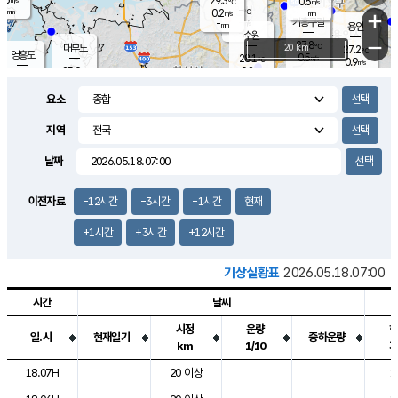
29.3
0.5
m/s
℃
-
-
-
mm
0.2
℃
mm
+
m/s
기흥구갈
-
-
m/s
mm
용인
-
수원
mm
−
27.8
℃
대부도
20 km
27.2
℃
영흥도
0.5
28.1
m/s
℃
0.9
m/s
-
mm
0.8
25.9
m/s
-
℃
mm
27.3
℃
-
오산
0.9
mm
m/s
0.5
m/s
-
mm
요소
-
mm
향남
25.5
℃
0.0
m/s
28.7
-
지역
℃
운평
mm
송탄
0.2
℃
m/s
-
s
mm
26.6
보
℃
날짜
29.3
℃
0.5
m/s
산
1.1
m/s
-
23.
mm
-
mm
0.0
℃
이전자료
-12시간
-3시간
-1시간
현재
-
m
/s
+1시간
+3시간
+12시간
기상실황표
2026.05.18.07:00
시간
날씨
시정
운량
일.시
현재일기
중하운량
km
1/10
도시별 기상실황표로 지점, 날씨, 기온, 강수, 바람, 기압등을 안내한 표입
18.07H
20 이상
1