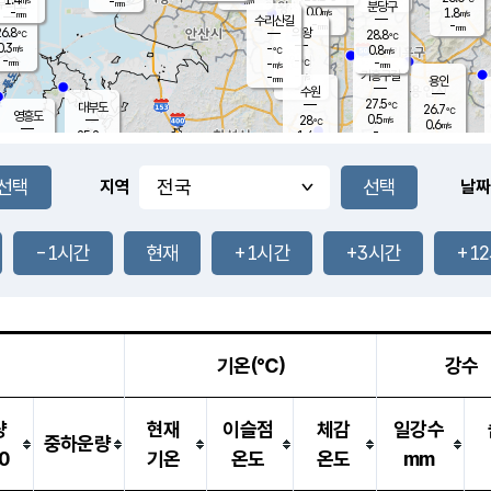
-
-
mm
무의도
mm
mm
분당구
0.0
-
1.8
m/s
m/s
mm
수리산길
-
-
mm
mm
6.8
의왕
28.8
℃
℃
0.3
-
m/s
0.8
m/s
℃
-
-
-
mm
-
℃
mm
m/s
기흥구갈
-
-
m/s
mm
용인
-
수원
mm
27.5
℃
대부도
26.7
℃
영흥도
0.5
28
m/s
℃
0.6
m/s
-
mm
1.4
25.2
m/s
-
℃
mm
27.0
℃
-
오산
0.1
mm
m/s
0.7
m/s
-
mm
-
mm
향남
25.2
℃
지역
날짜
0.0
m/s
28.6
-
℃
운평
mm
송탄
0.5
℃
m/s
-
s
mm
26.3
보
℃
28.0
-1시간
현재
+1시간
+3시간
+1
℃
1.1
m/s
산
0.2
m/s
-
-
mm
-
mm
-
m
℃
-
m
/s
기온(℃)
강수
량
현재
이슬점
체감
일강수
중하운량
0
기온
온도
온도
mm