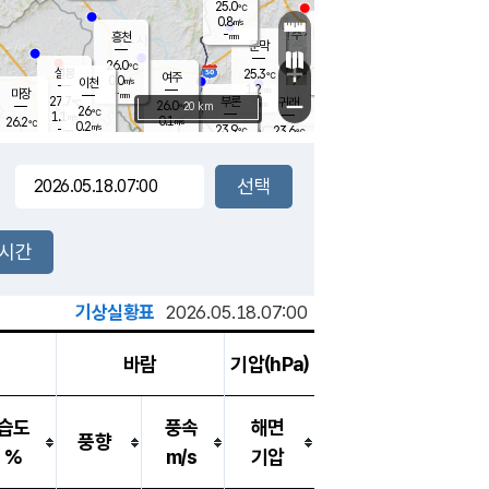
25.0
℃
강림
0.8
m/s
원주
-
흥천
mm
22.9
℃
문막
0.0
m/s
27.6
℃
26.0
-
℃
mm
+
1.4
설봉
m/s
25.3
℃
여주
0.0
m/s
이천
-
mm
1.2
m/s
-
마장
mm
신림
27.7
부론
-
귀래
−
℃
mm
26.0
20 km
℃
26
℃
1.1
m/s
0.1
26.2
m/s
℃
22.6
0.2
m/s
℃
-
23.9
23.6
mm
℃
-
℃
mm
0.7
m/s
-
0.2
mm
m/s
-
0.2
m/s
m/s
-
mm
-
백운
mm
-
-
mm
mm
백암
장호원
22.9
℃
0.0
m/s
23.5
℃
25.5
엄정
℃
-
mm
0.1
m/s
0.7
m/s
노은
-
mm
-
24.2
mm
℃
개
2시간
0.1
m/s
24.1
℃
-
mm
0.0
℃
m/s
-
/s
mm
m
기상실황표
2026.05.18.07:00
바람
기압(hPa)
습도
풍속
해면
풍향
%
m/s
기압