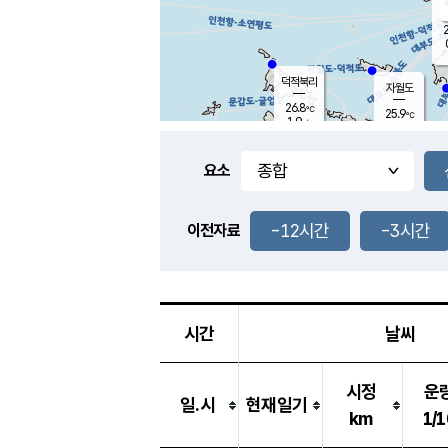
2
덕적북리
자월도
26.8
℃
25.9
℃
1.9
m/s
0.1
m/s
-
mm
-
mm
요소
풍도
28.4
덕적지도
0.5
m/
-
-12시간
-3시간
mm
이전자료
26.2
℃
대
0.0
m/s
-
mm
25.5
0.0
m
-
mm
시간
날씨
시정
운
일.시
현재일기
km
1/1