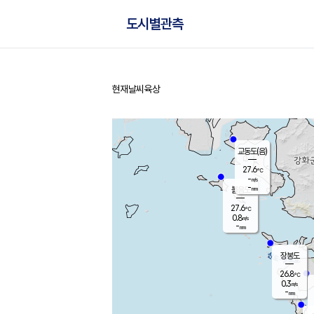
도시별관측
현재날씨
육상
홈
교동도(음)
27.6
℃
-
m/s
-
mm
볼음도
대연평
27.6
℃
0.8
m/s
28.2
℃
-
mm
0.8
m/s
-
mm
장봉도
26.8
℃
0.3
m/s
-
mm