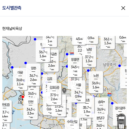
close
도시별관측
장남
판문점
35.3
℃
0.8
m/s
화현
36.9
동두천
℃
남면
-
현재날씨
육상
mm
파주
1.1
홈
m/s
포천
36.5
-
33.9
℃
mm
℃
33.3
℃
34.7
0.6
0.9
m/s
℃
m/s
4.5
양주
36.1
m/s
가
℃
-
1
-
mm
m/s
mm
-
mm
1.3
m/s
-
탄현
mm
35.2
-
3
℃
mm
남방
2.2
m/s
1
36.7
℃
-
파주금촌
mm
1.6
m/s
37.2
℃
-
장흥면
mm
1.3
m/s
36.5
℃
-
mm
2.6
m/s
34.5
℃
양촌
-
mm
창
-
m/s
은평
대곶
-
mm
36.7
노원
℃
-
김포
37.3
2.6
℃
36.8
m/s
℃
-
m/
-
1.2
36.9
m/s
mm
1.1
℃
m/s
서울
-
경서동
37.7
m
-
1.6
℃
mm
-
김포(공)
m/s
mm
1.1
-
m/s
mm
34.7
℃
36.5
-
℃
mm
37.5
℃
0.9
m/s
2.6
부천
m/s
2.6
구로
m/s
-
서초
mm
-
광명
mm
인천
송파*
-
mm
인천(공)
35.7
℃
37.5
℃
35.7
과천
경기광주
℃
37.5
0.6
34.3
36.9
m/s
℃
℃
℃
1.6
m/s
1.9
m/s
33.7
-
1.5
℃
mm
3.3
m/s
2.1
m/s
-
m/s
mm
-
35.9
34.9
mm
4.4
-
℃
℃
m/s
-
-
mm
무의도
mm
mm
분당구
1.3
-
1.9
m/s
m/s
mm
수리산길
-
-
mm
mm
4.1
의왕
36.5
℃
℃
2.1
m/s