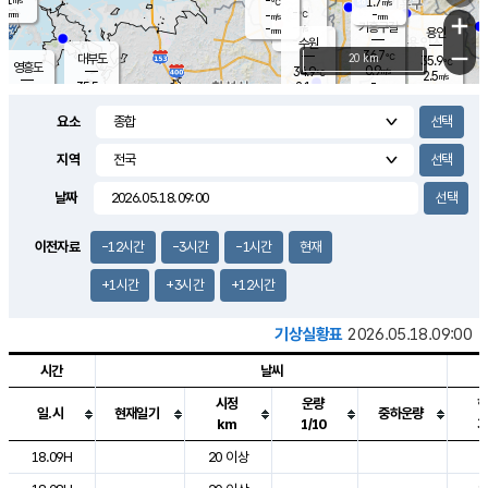
-
1.7
m/s
℃
-
-
-
mm
-
℃
mm
+
m/s
기흥구갈
-
-
m/s
mm
용인
-
수원
mm
−
36.7
℃
대부도
20 km
35.9
℃
영흥도
0.9
34.9
m/s
℃
2.5
m/s
-
mm
2.1
35.5
m/s
-
℃
mm
32.0
℃
-
오산
1.8
mm
m/s
1.1
m/s
-
mm
요소
-
mm
향남
36.0
℃
1.6
m/s
-
-
지역
℃
운평
mm
송탄
-
℃
m/s
-
s
mm
34.7
보
℃
날짜
36.5
℃
1.7
m/s
산
2.0
m/s
-
33.
mm
-
mm
0.9
℃
이전자료
-12시간
-3시간
-1시간
현재
-
m
/s
+1시간
+3시간
+12시간
기상실황표
2026.05.18.09:00
시간
날씨
시정
운량
일.시
현재일기
중하운량
km
1/10
도시별 기상실황표로 지점, 날씨, 기온, 강수, 바람, 기압등을 안내한 표입
18.09H
20 이상
2