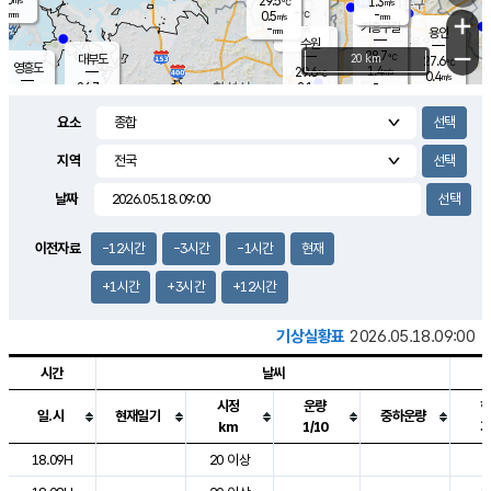
29.5
1.3
m/s
℃
-
-
-
mm
0.5
℃
mm
+
m/s
기흥구갈
-
-
m/s
mm
용인
-
수원
mm
−
28.7
℃
대부도
20 km
27.6
℃
영흥도
1.4
29.6
m/s
℃
0.4
m/s
-
mm
2.1
26.7
m/s
-
℃
mm
29.0
℃
-
오산
0.8
mm
m/s
3.4
m/s
-
mm
요소
-
mm
향남
28.5
℃
1.4
m/s
-
-
지역
℃
운평
mm
송탄
-
℃
m/s
-
s
mm
27.8
보
℃
날짜
29.2
℃
1.4
m/s
산
1.3
m/s
-
25.
mm
-
mm
0.1
℃
이전자료
-12시간
-3시간
-1시간
현재
-
m
/s
+1시간
+3시간
+12시간
기상실황표
2026.05.18.09:00
시간
날씨
시정
운량
일.시
현재일기
중하운량
km
1/10
도시별 기상실황표로 지점, 날씨, 기온, 강수, 바람, 기압등을 안내한 표입
18.09H
20 이상
2