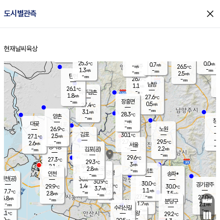
close
도시별관측
장남
판문점
26.2
℃
0.8
m/s
화현
26.6
동두천
℃
남면
-
현재날씨
육상
mm
파주
3.0
홈
m/s
포천
23.9
-
26.7
℃
mm
℃
26.6
℃
25.3
0.0
0.7
m/s
℃
m/s
-
양주
26.5
m/s
가
℃
-
1.3
-
mm
m/s
mm
-
mm
2.5
m/s
-
탄현
mm
26.6
-
2
℃
mm
남방
1.1
m/s
0
26.1
℃
-
파주금촌
mm
1.8
m/s
27.6
℃
-
장흥면
mm
0.5
m/s
27.4
℃
-
mm
3.1
m/s
28.3
℃
양촌
-
mm
창
-
m/s
은평
대곶
-
mm
26.9
노원
℃
-
김포
30.1
2.5
℃
27.1
m/s
℃
-
m/
-
2.7
29.5
m/s
mm
2.6
℃
m/s
서울
-
경서동
-
m
-
2.2
℃
mm
-
김포(공)
m/s
mm
-
-
m/s
mm
29.6
℃
27.3
-
℃
mm
29.3
℃
3
m/s
2.1
부천
m/s
2.8
구로
m/s
-
서초
mm
-
광명
mm
인천
송파*
-
mm
인천(공)
30.6
℃
30.9
℃
30.0
과천
경기광주
℃
31.0
1.4
29.9
30.0
m/s
℃
℃
℃
3.7
m/s
1.1
m/s
27.7
-
2.2
℃
mm
2.8
m/s
3.5
m/s
-
m/s
mm
-
27.5
27.0
mm
5.8
-
℃
℃
m/s
-
-
mm
무의도
mm
mm
분당구
1.2
-
2.1
m/s
m/s
mm
수리산길
-
-
mm
mm
7.1
의왕
29.2
℃
℃
1.0
m/s