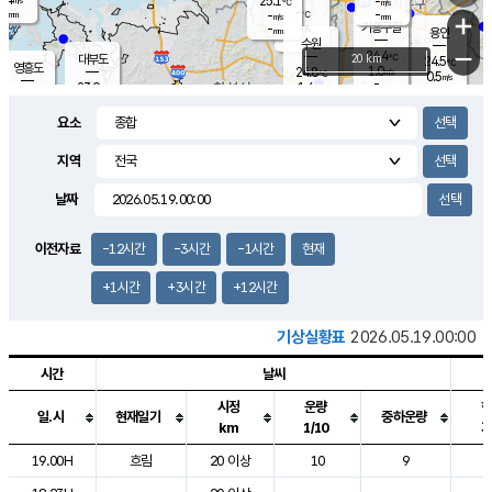
25.1
-
m/s
℃
-
-
-
mm
-
℃
mm
+
m/s
기흥구갈
-
-
m/s
mm
용인
-
수원
mm
−
24.4
℃
대부도
20 km
24.5
℃
영흥도
1.0
24.8
m/s
℃
0.5
m/s
-
mm
1.6
23.9
m/s
-
℃
mm
25.7
℃
-
오산
1.6
mm
m/s
5.3
m/s
-
mm
요소
-
mm
향남
24.7
℃
1.9
m/s
25.2
-
지역
℃
운평
mm
송탄
-
℃
m/s
-
s
mm
23.4
보
℃
날짜
24.8
℃
1.7
m/s
산
0.1
m/s
-
21.
mm
-
mm
0.5
℃
이전자료
-12시간
-3시간
-1시간
현재
-
m
/s
+1시간
+3시간
+12시간
기상실황표
2026.05.19.00:00
시간
날씨
시정
운량
일.시
현재일기
중하운량
km
1/10
도시별 기상실황표로 지점, 날씨, 기온, 강수, 바람, 기압등을 안내한 표입
19.00H
흐림
20 이상
10
9
2