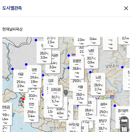
close
도시별관측
장남
판문점
27.9
℃
1.6
m/s
화현
27.9
동두천
℃
남면
-
현재날씨
육상
mm
파주
3.1
홈
m/s
포천
27.9
-
28.5
℃
mm
℃
28.5
℃
27.1
0.7
0.4
m/s
℃
m/s
2.0
양주
-
m/s
가
℃
-
2.3
-
mm
m/s
mm
-
mm
-
m/s
-
탄현
mm
30.5
-
2
℃
mm
남방
2.0
m/s
1
28.0
℃
-
파주금촌
mm
2.0
m/s
30.7
℃
-
장흥면
mm
0.9
m/s
28.4
℃
-
mm
3.0
m/s
28.8
℃
양촌
-
mm
창
-
m/s
은평
대곶
-
mm
29.4
노원
℃
-
김포
29.0
2.8
℃
29.4
m/s
℃
-
m/
-
1.4
28.9
m/s
mm
2.9
℃
m/s
서울
-
경서동
29.7
m
-
2.7
℃
mm
-
김포(공)
m/s
mm
1.5
-
m/s
mm
28.5
℃
30.0
-
℃
mm
30.7
℃
3.7
m/s
3.3
부천
m/s
5.7
구로
m/s
-
서초
mm
-
광명
mm
인천
송파*
-
mm
인천(공)
29.9
℃
30.8
℃
28.6
과천
경기광주
℃
30.1
1.5
29.8
29.0
m/s
℃
℃
℃
4.0
m/s
2.5
m/s
29.8
-
2.6
℃
mm
3.4
m/s
2.0
m/s
-
m/s
mm
-
28.6
27.4
mm
5.6
-
℃
℃
m/s
-
-
mm
무의도
mm
mm
분당구
2.7
-
2.3
m/s
m/s
mm
수리산길
-
-
mm
mm
9.2
의왕
28.7
℃
℃
3.0
m/s