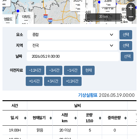
30.3
3.6
m/s
℃
-
-
-
mm
-
℃
mm
+
m/s
기흥구갈
-
-
m/s
mm
용인
-
수원
mm
−
29.7
℃
대부도
20 km
29.3
℃
영흥도
2.4
29.2
m/s
℃
2.4
m/s
-
mm
4
29.4
m/s
-
℃
mm
29.3
℃
-
오산
4.7
mm
m/s
3.0
m/s
-
mm
요소
-
mm
향남
29.7
℃
1.9
m/s
28.8
-
지역
℃
운평
mm
송탄
-
℃
m/s
-
s
mm
28.6
보
℃
날짜
29.5
℃
4.0
m/s
산
2.9
m/s
-
28.
mm
-
mm
0.7
℃
이전자료
-12시간
-3시간
-1시간
현재
-
m
/s
+1시간
+3시간
+12시간
기상실황표
2026.05.19.00:00
시간
날씨
시정
운량
일.시
현재일기
중하운량
km
1/10
도시별 기상실황표로 지점, 날씨, 기온, 강수, 바람, 기압등을 안내한 표입
19.00H
맑음
20 이상
5
0
1