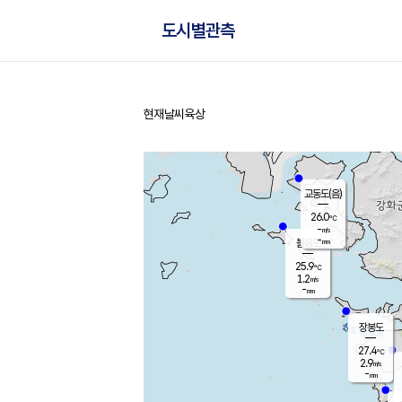
도시별관측
현재날씨
육상
홈
교동도(음)
26.0
℃
-
m/s
-
mm
볼음도
대연평
25.9
℃
1.2
m/s
28.7
℃
-
mm
2.3
m/s
-
mm
장봉도
27.4
℃
2.9
m/s
-
mm