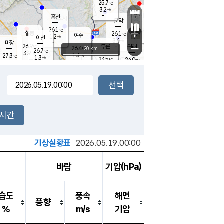
25.7
℃
강림
3.2
m/s
원주
-
흥천
mm
24.2
℃
문막
1.2
m/s
27.2
℃
26.1
-
℃
mm
+
3.4
설봉
m/s
26.1
℃
여주
1.2
m/s
이천
-
mm
3.6
m/s
-
마장
mm
신림
26.9
부론
-
귀래
−
℃
mm
26.4
20 km
℃
26.7
℃
3.9
m/s
1.3
27.3
m/s
℃
23.8
1.3
m/s
℃
-
23.5
24.0
mm
℃
-
℃
mm
3.2
m/s
-
1.0
mm
m/s
0.2
0.9
m/s
m/s
-
mm
-
백운
mm
7.5
-
mm
mm
백암
장호원
25.4
℃
4.3
m/s
23.3
℃
25.4
엄정
℃
0.5
mm
0.0
m/s
1.1
m/s
노은
9.0
mm
1.5
25.8
mm
℃
개
2시간
1.6
m/s
25.5
℃
15.5
mm
3.9
℃
m/s
13.5
/s
mm
m
기상실황표
2026.05.19.00:00
바람
기압(hPa)
습도
풍속
해면
풍향
%
m/s
기압