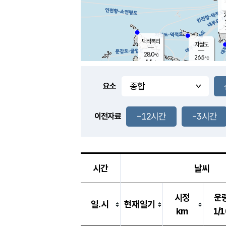
2
덕적북리
자월도
28.0
℃
26.5
℃
4.6
m/s
1.0
m/s
-
mm
3.5
mm
요소
풍도
26.7
덕적지도
2.4
m/
0.5
-12시간
-3시간
m
이전자료
25.5
℃
대
6.7
m/s
-
mm
27.8
6.1
m
-
mm
시간
날씨
시정
운
일.시
현재일기
km
1/1