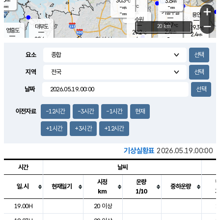
30.3
3.6
m/s
℃
-
-
-
mm
-
℃
mm
+
m/s
기흥구갈
-
-
m/s
mm
용인
-
수원
mm
−
29.7
℃
대부도
20 km
29.3
℃
영흥도
2.4
29.2
m/s
℃
2.4
m/s
-
mm
4
29.4
m/s
-
℃
mm
29.3
℃
-
오산
4.7
mm
m/s
3.0
m/s
-
mm
요소
-
mm
향남
29.7
℃
1.9
m/s
28.8
-
지역
℃
운평
mm
송탄
-
℃
m/s
-
s
mm
28.6
보
℃
날짜
29.5
℃
4.0
m/s
산
2.9
m/s
-
28.
mm
-
mm
0.7
℃
이전자료
-12시간
-3시간
-1시간
현재
-
m
/s
+1시간
+3시간
+12시간
기상실황표
2026.05.19.00:00
시간
날씨
시정
운량
일.시
현재일기
중하운량
km
1/10
도시별 기상실황표로 지점, 날씨, 기온, 강수, 바람, 기압등을 안내한 표입
19.00H
20 이상
1