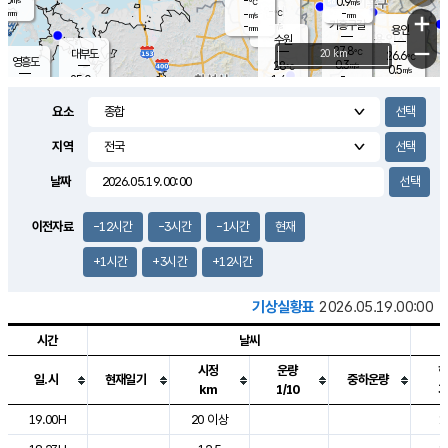
-
0.9
m/s
℃
-
-
-
mm
-
℃
mm
+
m/s
기흥구갈
-
-
m/s
mm
용인
-
수원
mm
−
27.8
℃
대부도
20 km
26.6
℃
영흥도
0.3
28
m/s
℃
0.5
m/s
-
mm
1.4
25.0
m/s
-
℃
mm
27.1
℃
-
오산
0.0
mm
m/s
0.5
m/s
-
mm
요소
-
mm
향남
25.3
℃
0.0
m/s
28.6
-
지역
℃
운평
mm
송탄
0.1
℃
m/s
-
s
mm
26.4
보
℃
날짜
27.8
℃
1.1
m/s
산
0.3
m/s
-
23.
mm
-
mm
-
m
℃
이전자료
-12시간
-3시간
-1시간
현재
-
m
/s
+1시간
+3시간
+12시간
기상실황표
2026.05.19.00:00
시간
날씨
시정
운량
일.시
현재일기
중하운량
km
1/10
도시별 기상실황표로 지점, 날씨, 기온, 강수, 바람, 기압등을 안내한 표입
19.00H
20 이상
1