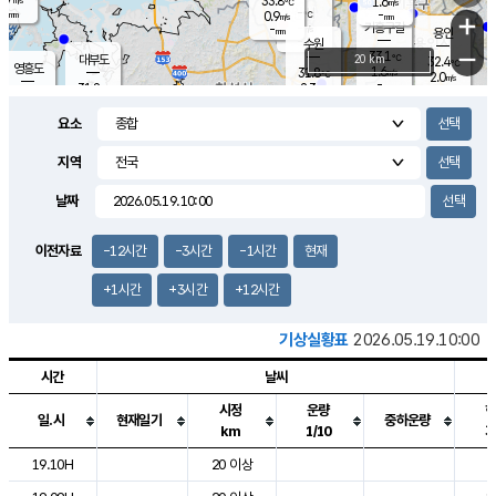
33.8
1.6
m/s
℃
-
-
-
mm
0.9
℃
mm
+
m/s
기흥구갈
-
-
m/s
mm
용인
-
수원
mm
−
33.1
℃
대부도
20 km
32.4
℃
영흥도
1.6
31.8
m/s
℃
2.0
m/s
-
mm
2.3
31.8
m/s
-
℃
mm
31.2
℃
-
오산
2.0
mm
m/s
2.0
m/s
-
mm
요소
-
mm
향남
32.0
℃
1.6
m/s
32.1
-
지역
℃
운평
mm
송탄
1.4
℃
m/s
-
s
mm
31.6
보
℃
날짜
32.5
℃
2.2
m/s
산
1.5
m/s
-
30.
mm
-
mm
1.3
℃
이전자료
-12시간
-3시간
-1시간
현재
-
m
/s
+1시간
+3시간
+12시간
기상실황표
2026.05.19.10:00
시간
날씨
시정
운량
일.시
현재일기
중하운량
km
1/10
도시별 기상실황표로 지점, 날씨, 기온, 강수, 바람, 기압등을 안내한 표입
19.10H
20 이상
2