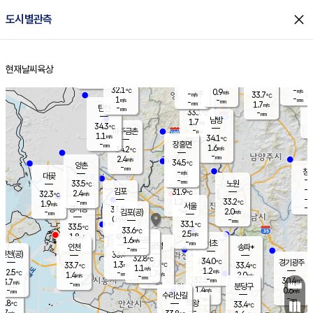
close
도시별관측
장남
판문점
31.9
℃
1.0
m/s
화현
33.3
동두천
℃
남면
-
현재날씨
육상
mm
파주
1.4
홈
m/s
포천
31.7
-
32.8
℃
mm
℃
33.7
℃
32.1
-
0.9
m/s
℃
m/s
-
양주
33.7
m/s
가
℃
-
1
-
mm
m/s
mm
-
mm
1.7
m/s
-
탄현
mm
33.1
-
3
℃
mm
남방
1.7
m/s
1
34.3
℃
-
파주금촌
mm
1.1
m/s
34.1
℃
-
장흥면
mm
1.6
m/s
34.2
℃
-
mm
2.4
m/s
34.5
℃
양촌
-
mm
창
-
m/s
은평
대곶
-
mm
33.5
노원
℃
-
김포
31.9
2.4
℃
32.3
m/s
℃
-
m/
-
1.2
33.2
m/s
mm
1.9
℃
m/s
서울
-
경서동
33.8
m
-
2.0
℃
mm
-
김포(공)
m/s
mm
0.9
-
m/s
mm
33.1
℃
33.5
-
℃
mm
33.6
℃
2.5
m/s
1.8
부천
m/s
1.6
구로
m/s
-
서초
mm
-
광명
mm
인천
송파*
-
mm
인천(공)
33.4
℃
32.8
℃
34.0
과천
경기광주
℃
32.7
1.3
33.7
33.4
m/s
℃
℃
℃
1.1
m/s
1.2
m/s
32.5
-
1.7
℃
mm
1.4
m/s
2.0
m/s
-
m/s
mm
-
32.5
30.4
mm
3.7
-
℃
℃
m/s
-
-
mm
무의도
mm
mm
분당구
1.4
-
0.6
m/s
m/s
mm
수리산길
-
-
mm
mm
1.8
의왕
33.4
℃
℃
1.7
m/s