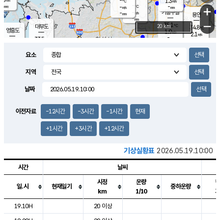
-
1.3
m/s
℃
-
-
-
mm
-
℃
mm
+
m/s
기흥구갈
-
-
m/s
mm
용인
-
mm
−
35.1
℃
대부도
20 km
34.8
℃
영흥도
1.9
m/s
2.1
m/s
-
mm
33.5
-
℃
mm
32.7
℃
오산
1.8
m/s
1.4
m/s
-
mm
요소
-
mm
향남
33.8
℃
1.4
m/s
35.1
-
지역
℃
운평
mm
송탄
1.2
℃
m/s
-
s
mm
33.9
보
℃
날짜
35.6
℃
1.8
m/s
산
1.2
m/s
-
32.
mm
-
mm
1.6
℃
이전자료
-12시간
-3시간
-1시간
현재
-
m
/s
+1시간
+3시간
+12시간
기상실황표
2026.05.19.10:00
시간
날씨
시정
운량
일.시
현재일기
중하운량
km
1/10
도시별 기상실황표로 지점, 날씨, 기온, 강수, 바람, 기압등을 안내한 표입
19.10H
20 이상
2