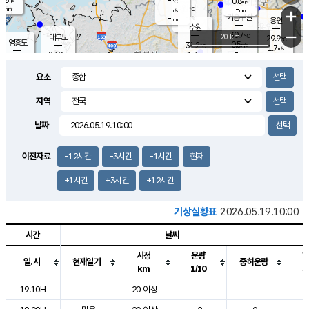
-
0.8
m/s
℃
-
-
-
mm
-
℃
mm
+
m/s
기흥구갈
-
-
m/s
mm
용인
-
수원
mm
−
30.7
℃
대부도
20 km
29.9
℃
영흥도
0.5
31.2
m/s
℃
1.7
m/s
-
mm
1.7
27.9
m/s
-
℃
mm
29.0
℃
-
오산
1.3
mm
m/s
0.2
m/s
-
mm
요소
-
mm
향남
30.4
℃
1.1
m/s
32.0
-
지역
℃
운평
mm
송탄
0.4
℃
m/s
-
s
mm
27.7
보
℃
날짜
32.7
℃
1.1
m/s
산
1.1
m/s
-
26.
mm
-
mm
0.2
℃
이전자료
-12시간
-3시간
-1시간
현재
-
m
/s
+1시간
+3시간
+12시간
기상실황표
2026.05.19.10:00
시간
날씨
시정
운량
일.시
현재일기
중하운량
km
1/10
도시별 기상실황표로 지점, 날씨, 기온, 강수, 바람, 기압등을 안내한 표입
19.10H
20 이상
2