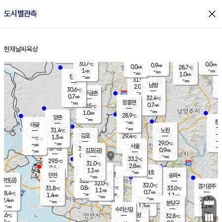
close
도시별관측
장남
판문점
29.7
℃
0.3
m/s
화현
28.5
동두천
℃
남면
-
현재날씨
육상
mm
파주
0.0
홈
m/s
포천
27.2
-
31.7
℃
mm
℃
30.0
℃
30.7
0.0
0.9
m/s
℃
m/s
0.0
양주
28.7
m/s
가
℃
-
1
-
mm
m/s
mm
-
mm
1.0
m/s
-
탄현
mm
31.9
-
2
℃
mm
남방
2.0
m/s
0
30.6
℃
-
파주금촌
mm
0.7
m/s
32.4
℃
-
장흥면
mm
0.7
m/s
30.5
℃
-
mm
1.0
m/s
28.9
℃
양촌
-
mm
창
-
m/s
은평
대곶
-
mm
31.4
노원
℃
-
김포
29.4
1.3
℃
-
m/s
℃
-
m/
-
0.3
29.0
m/s
mm
-
℃
m/s
서울
-
경서동
31.3
m
-
0.9
℃
mm
-
김포(공)
m/s
mm
0.2
-
m/s
mm
33.2
℃
29.5
-
℃
mm
31.0
℃
2.8
m/s
0.4
부천
m/s
1.1
구로
m/s
-
서초
mm
-
광명
mm
인천
송파*
-
mm
인천(공)
32.5
℃
32.0
℃
32.0
과천
경기광주
℃
33.5
0.8
31.8
33.0
m/s
℃
℃
℃
1.1
m/s
0.7
m/s
28.4
-
1.7
℃
mm
1.4
m/s
1.1
m/s
-
m/s
mm
-
29.8
28.3
mm
2.4
-
℃
℃
m/s
-
-
mm
무의도
mm
mm
분당구
1.3
-
1.1
m/s
m/s
mm
수리산길
-
-
mm
mm
7.6
의왕
32.8
℃
℃
0.2
m/s