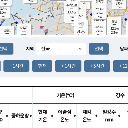
-
-
mm
무의도
mm
mm
분당구
-
-
2.0
m/s
m/s
mm
수리산길
-
-
mm
mm
1.4
의왕
32.4
℃
℃
2.0
32.2
m/s
3.2
m/s
℃
-
30.6
-
mm
-
℃
mm
m/s
기흥구갈
1.2
-
m/s
mm
용인
-
수원
mm
32.3
℃
대부도
32.1
℃
영흥도
2.6
31.3
m/s
℃
2.3
m/s
-
mm
3.5
30.9
m/s
-
℃
mm
29.3
℃
-
오산
3.8
mm
m/s
3.5
m/s
-
mm
-
mm
향남
30.8
℃
지역
날짜
2.4
m/s
-
-
℃
운평
mm
송탄
-
℃
m/s
-
s
mm
30.3
보
℃
31.7
-1시간
현재
+1시간
+3시간
+1
℃
3.0
m/s
산
3.1
m/s
-
30.
mm
-
mm
1.0
℃
-
m
/s
기온(℃)
강수
량
현재
이슬점
체감
일강수
중하운량
0
기온
온도
온도
mm