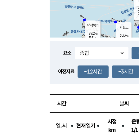
3
덕적북리
자월도
29.2
℃
30.3
℃
5.5
m/s
0.7
m/s
-
mm
-
mm
요소
풍도
28.5
덕적지도
2.5
m/
-
-12시간
-3시간
mm
이전자료
27.0
℃
대
4.7
m/s
-
mm
30.1
6.8
m
-
mm
시간
날씨
시정
운
일.시
현재일기
km
1/1