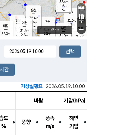
32.4
℃
강림
1.5
m/s
원주
-
흥천
mm
28.8
℃
문막
2.6
m/s
32.9
℃
32.4
-
℃
mm
+
3
설봉
m/s
31.6
℃
여주
0.7
m/s
이천
-
mm
2.7
m/s
-
마장
mm
신림
-
부론
-
귀래
−
℃
mm
31.2
20 km
℃
31.6
℃
-
m/s
1.2
32.0
m/s
℃
29.3
2.2
m/s
℃
-
31.0
30.7
mm
℃
-
℃
mm
2.8
m/s
-
1.5
mm
m/s
1.2
1.2
m/s
m/s
-
mm
-
백운
mm
-
-
mm
mm
백암
장호원
31.6
℃
2.4
m/s
29.9
℃
31.3
엄정
℃
-
mm
2.9
m/s
2.7
m/s
노은
-
mm
-
30.8
mm
℃
개
2시간
4.2
m/s
30.7
℃
-
mm
4
2.2
℃
m/s
-
m/s
mm
m
기상실황표
2026.05.19.10:00
바람
기압(hPa)
습도
풍속
해면
풍향
%
m/s
기압