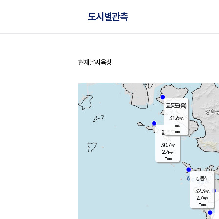
도시별관측
현재날씨
육상
홈
교동도(음)
31.6
℃
-
m/s
-
mm
볼음도
대연평
30.7
℃
2.4
m/s
31.0
℃
-
mm
2.8
m/s
-
mm
장봉도
32.3
℃
2.7
m/s
-
mm