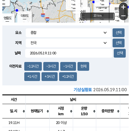
-
-
m/s
℃
-
-
-
mm
-
℃
mm
+
m/s
기흥구갈
-
-
m/s
mm
용인
-
수원
mm
−
-
℃
대부도
20 km
-
℃
영흥도
-
26.2
m/s
℃
-
m/s
-
mm
2.3
-
m/s
-
℃
mm
-
℃
-
오산
-
mm
m/s
-
m/s
-
mm
요소
-
mm
향남
-
℃
-
m/s
-
-
지역
℃
운평
mm
송탄
-
m/s
-
mm
-
보
℃
날짜
-
℃
-
m/s
산
-
m/s
-
-
mm
-
mm
-
m
이전자료
-12시간
-3시간
-1시간
현재
-
m
+1시간
+3시간
+12시간
기상실황표
2026.05.19.11:00
시간
날씨
시정
운량
일.시
현재일기
중하운량
km
1/10
도시별 기상실황표로 지점, 날씨, 기온, 강수, 바람, 기압등을 안내한 표입
19.11H
20 이상
2