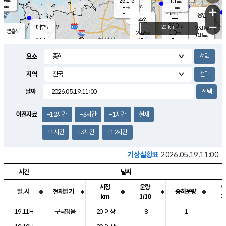
25.1
1.1
m/s
℃
-
-
-
mm
-
℃
mm
+
m/s
기흥구갈
-
-
m/s
mm
용인
-
수원
mm
−
24.0
℃
대부도
20 km
23.8
℃
영흥도
1.0
24.6
m/s
℃
0.8
m/s
-
mm
3.1
23.3
m/s
-
℃
mm
25.4
℃
-
오산
1.6
mm
m/s
6.4
m/s
-
mm
요소
-
mm
향남
24.3
℃
1.1
m/s
25.2
-
지역
℃
운평
mm
송탄
0.9
℃
m/s
-
s
mm
23.4
보
℃
날짜
24.3
℃
2.0
m/s
산
0.0
m/s
-
20.
mm
-
mm
0.5
℃
이전자료
-12시간
-3시간
-1시간
현재
-
m
/s
+1시간
+3시간
+12시간
기상실황표
2026.05.19.11:00
시간
날씨
시정
운량
일.시
현재일기
중하운량
km
1/10
도시별 기상실황표로 지점, 날씨, 기온, 강수, 바람, 기압등을 안내한 표입
19.11H
구름많음
20 이상
8
1
2